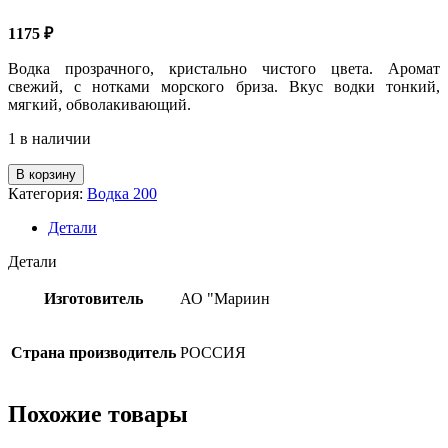
1175
₽
Водка прозрачного, кристально чистого цвета. Аромат
свежий, с нотками морского бриза. Вкус водки тонкий,
мягкий, обволакивающий.
1 в наличии
Количество
В корзину
товара
Категория:
Водка 200
Водка
"Белуга
Детали
Трансатлантик
Рейсинг"
Детали
РФ
40%,
Изготовитель
АО "Мариин
0.5л
Страна производитель
РОССИЯ
Похожие товары