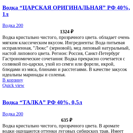
Водка “ЦАРСКАЯ ОРИГИНАЛЬНАЯ” РФ 40%,
1л
Водка 200
1324
₽
Водка кристально чистого, прозрачного цвета. обладает очень
мягким классическим вкусом. Ингредиенты: Вода питьевая
исправленная, "Люкс" (зерновой), мед липовый натуральный,
настой липового цвета. Регион: Россия, Санкт-Петербург
Гастрономические сочетания: Водка прекрасно сочетается с
солянкой по-царски, ухой из семги или форели, икрой,
блюдами из мяса, блинами и расстегаями. В качестве закусок
идеальны маринады и соленья.
В корзину
Quick view
Водка “ТАЛКА” РФ 40%, 0,5л
Водка 200
635
₽
Водка кристально чистого, прозрачного цвета. В аромате
водки ощущаются оттенки луговых сибирских трав. Имеет