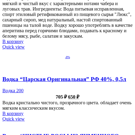
мягкий и чистый вкус с характерными нотами чабера и
луговых трав. Ингредиенты: Вода питьевая исправленная,
спирт этиловый ретификованный из пищевого сырья "Люкс",
сахарный сироп, мед натуральный, настой спиртованный
пшеницы на талой воде. Водку хорошо употреблять в качестве
аперитива перед горячими блюдами, подавать к красному и
белому мясу, рыбе, салатам и закускам.
В корзину
Quick view
-8%
Водка “Царская Оригинальная” РФ 40%, 0,5л
Водка 200
Первоначальная
Текущая
705
₽
650
₽
цена
цена:
Водка кристально чистого, прозрачного цвета. обладает очень
составляла
650 ₽.
мягким классическим вкусом.
705 ₽.
В корзину
Quick view