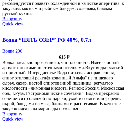
рекомендуется подавать охлажденной в качестве аперитива, к
закускам, мясным и рыбным блюдам, соленьям, блюдам
русской кухни.
В корзину
Quick view
Водка “ПЯТЬ ОЗЕР” РФ 40%, 0,7л
Водка 200
615
₽
Водка идеально прозрачного, чистого цвета. Имеет чистый
аромат с легкими цветочными оттенками.Вкус водки мягкий
и приятный. Ингредиенты: Вода питьевая исправленная,
спирт этиловый ректификованный Альфа" из пищевого
сырья, сахар, настой спиртованной пшеницы, регулятор
кислотности - лимонная кислота. Регион: Россия, Московская
обл., г.Руза. Гастрономические сочетания: Водка прекрасно
сочетается с солянкой по-царски, ухой из семги или форели,
икрой, блюдами из мяса, блинами и расстегаями. В качестве
закусок идеальны маринады и соленья.
В корзину
Quick view