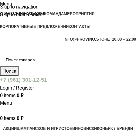
Menu
Skip to navigation
О МАГАЗИНАХ
СКИДКИ
КОМАНДА
МЕРОПРИЯТИЯ
Skip to main content
КОРПОРАТИВНЫЕ ПРЕДЛОЖЕНИЯ
КОНТАКТЫ
INFO@PROVINO.STORE
10:00 – 22:00
Поиск
+7 (961) 301-12-51
Login / Register
0
items
0
₽
Menu
0
items
0
₽
АКЦИИ
ШАМПАНСКОЕ И ИГРИСТОЕ
ВИНО
ВИСКИ
КОНЬЯК / БРЕНДИ