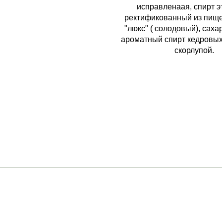
исправленаая, спирт 
ректификованный из пище
"люкс" ( солодовый), саха
ароматный спирт кедровых
скорлупой.
ону
О магазинах
вая улица, 81/31 (Чехова д
Дегустации