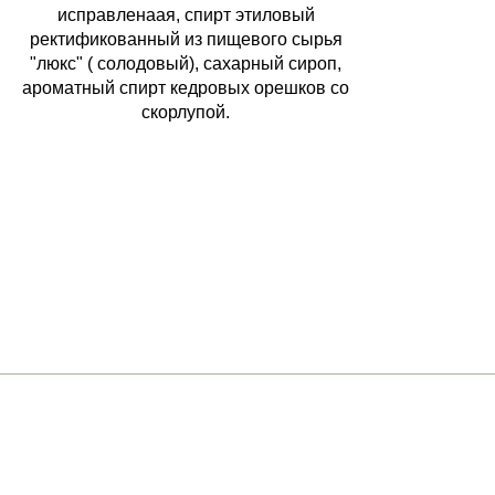
исправленаая, спирт этиловый
ректификованный из пищевого сырья
"люкс" ( солодовый), сахарный сироп,
ароматный спирт кедровых орешков со
скорлупой.
Ростов-на-Д
+7 (961) 301-12-51
Большая Садо