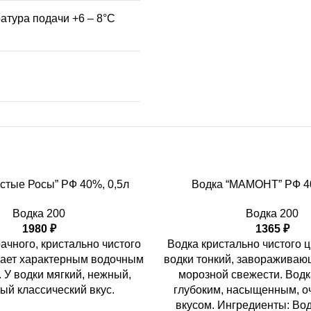
ратура подачи +6 – 8°С
стые Росы” РФ 40%, 0,5л
Водка “МАМОНТ” РФ 40
Водка 200
Водка 200
1980
₽
1365
₽
ачного, кристально чистого
Водка кристально чистого ц
дает характерным водочным
водки тонкий, завораживаю
 У водки мягкий, нежный,
морозной свежести. Водк
ый классический вкус.
глубоким, насыщенным, о
вкусом. Ингредиенты: Во