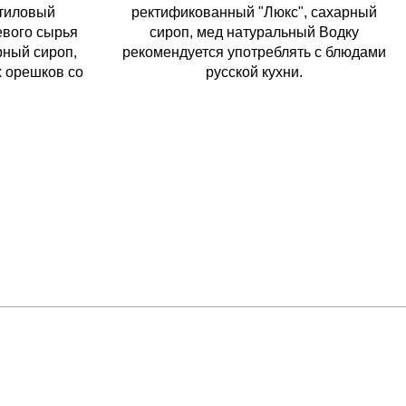
этиловый
ректификованный "Люкс", сахарный
вого сырья
сироп, мед натуральный Водку
рный сироп,
рекомендуется употреблять с блюдами
 орешков со
русской кухни.
Политика обработки
персональных данных