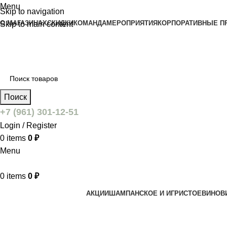
Menu
Skip to navigation
О МАГАЗИНАХ
СКИДКИ
КОМАНДА
МЕРОПРИЯТИЯ
КОРПОРАТИВНЫЕ П
Skip to main content
Поиск
+7 (961) 301-12-51
Login / Register
0
items
0
₽
Menu
0
items
0
₽
АКЦИИ
ШАМПАНСКОЕ И ИГРИСТОЕ
ВИНО
В
Главная