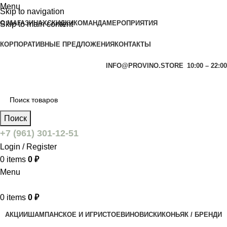
Menu
Skip to navigation
О МАГАЗИНАХ
СКИДКИ
КОМАНДА
МЕРОПРИЯТИЯ
Skip to main content
КОРПОРАТИВНЫЕ ПРЕДЛОЖЕНИЯ
КОНТАКТЫ
INFO@PROVINO.STORE
10:00 – 22:00
Поиск
+7 (961) 301-12-51
Login / Register
0
items
0
₽
Menu
0
items
0
₽
АКЦИИ
ШАМПАНСКОЕ И ИГРИСТОЕ
ВИНО
ВИСКИ
КОНЬЯК / БРЕНДИ