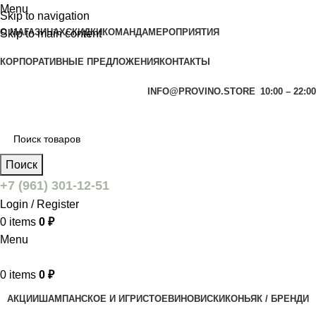
Menu
Skip to navigation
О МАГАЗИНАХ
СКИДКИ
КОМАНДА
МЕРОПРИЯТИЯ
Skip to main content
КОРПОРАТИВНЫЕ ПРЕДЛОЖЕНИЯ
КОНТАКТЫ
INFO@PROVINO.STORE
10:00 – 22:00
Поиск
+7 (961) 301-12-51
Login / Register
0
items
0
₽
Menu
0
items
0
₽
АКЦИИ
ШАМПАНСКОЕ И ИГРИСТОЕ
ВИНО
ВИСКИ
КОНЬЯК / БРЕНДИ