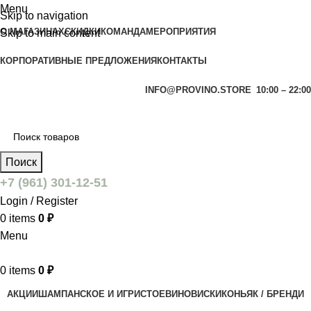
Menu
Skip to navigation
О МАГАЗИНАХ
СКИДКИ
КОМАНДА
МЕРОПРИЯТИЯ
Skip to main content
КОРПОРАТИВНЫЕ ПРЕДЛОЖЕНИЯ
КОНТАКТЫ
INFO@PROVINO.STORE
10:00 – 22:00
Поиск
+7 (961) 301-12-51
Login / Register
0
items
0
₽
Menu
0
items
0
₽
АКЦИИ
ШАМПАНСКОЕ И ИГРИСТОЕ
ВИНО
ВИСКИ
КОНЬЯК / БРЕНДИ