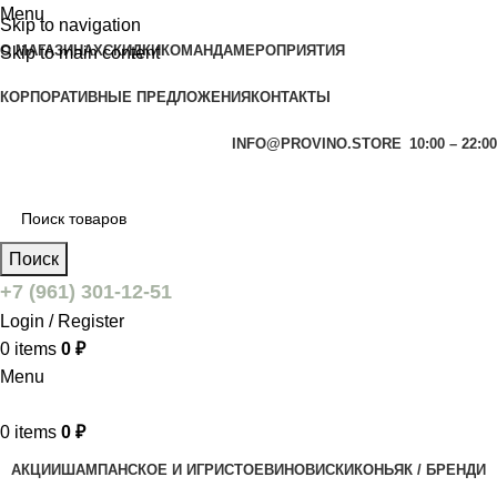
Menu
Skip to navigation
О МАГАЗИНАХ
СКИДКИ
КОМАНДА
МЕРОПРИЯТИЯ
Skip to main content
КОРПОРАТИВНЫЕ ПРЕДЛОЖЕНИЯ
КОНТАКТЫ
INFO@PROVINO.STORE
10:00 – 22:00
Поиск
+7 (961) 301-12-51
Login / Register
0
items
0
₽
Menu
0
items
0
₽
АКЦИИ
ШАМПАНСКОЕ И ИГРИСТОЕ
ВИНО
ВИСКИ
КОНЬЯК / БРЕНДИ