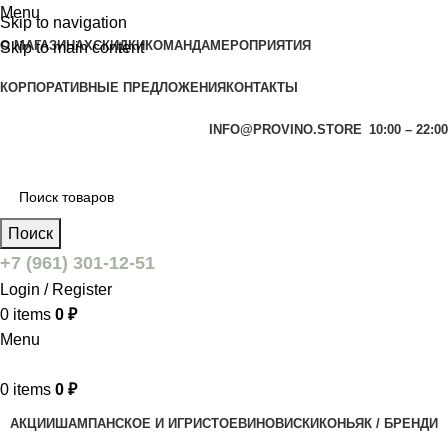
Menu
Skip to navigation
О МАГАЗИНАХ
СКИДКИ
КОМАНДА
МЕРОПРИЯТИЯ
Skip to main content
КОРПОРАТИВНЫЕ ПРЕДЛОЖЕНИЯ
КОНТАКТЫ
INFO@PROVINO.STORE
10:00 – 22:00
Поиск
+7 (961) 301-12-51
Login / Register
0
items
0
₽
Menu
0
items
0
₽
АКЦИИ
ШАМПАНСКОЕ И ИГРИСТОЕ
ВИНО
ВИСКИ
КОНЬЯК / БРЕНДИ