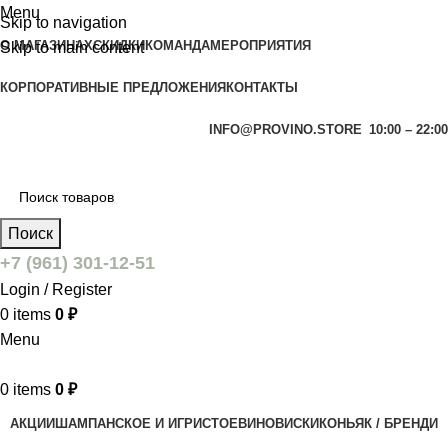
Menu
Skip to navigation
О МАГАЗИНАХ
СКИДКИ
КОМАНДА
МЕРОПРИЯТИЯ
Skip to main content
КОРПОРАТИВНЫЕ ПРЕДЛОЖЕНИЯ
КОНТАКТЫ
INFO@PROVINO.STORE
10:00 – 22:00
Поиск
+7 (961) 301-12-51
Login / Register
0
items
0
₽
Menu
0
items
0
₽
АКЦИИ
ШАМПАНСКОЕ И ИГРИСТОЕ
ВИНО
ВИСКИ
КОНЬЯК / БРЕНДИ