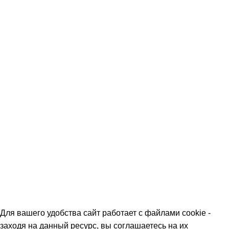
Дегустации
Скидки
Команда
Контакты
Политика обработки персональных данных
О МАГАЗИНАХ
СКИДКИ
МЕРОПРИЯТИЯ
КОРПОРАТИВНЫЕ ПРЕДЛОЖЕНИЯ
КОМАНДА
КОНТАКТЫ
Для вашего удобства сайт работает с файлами cookie -
заходя на данный ресурс, вы соглашаетесь на их