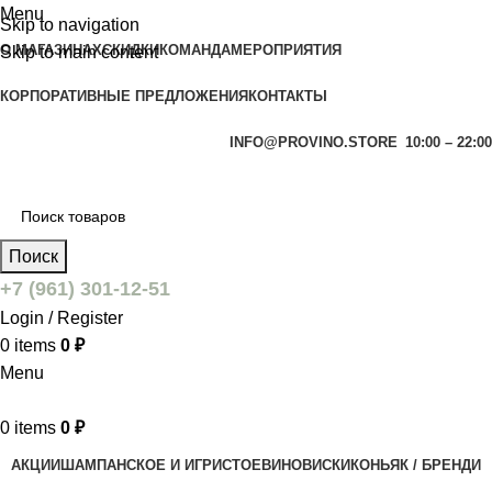
Menu
Skip to navigation
О МАГАЗИНАХ
СКИДКИ
КОМАНДА
МЕРОПРИЯТИЯ
Skip to main content
КОРПОРАТИВНЫЕ ПРЕДЛОЖЕНИЯ
КОНТАКТЫ
INFO@PROVINO.STORE
10:00 – 22:00
Поиск
+7 (961) 301-12-51
Login / Register
0
items
0
₽
Menu
0
items
0
₽
АКЦИИ
ШАМПАНСКОЕ И ИГРИСТОЕ
ВИНО
ВИСКИ
КОНЬЯК / БРЕНДИ