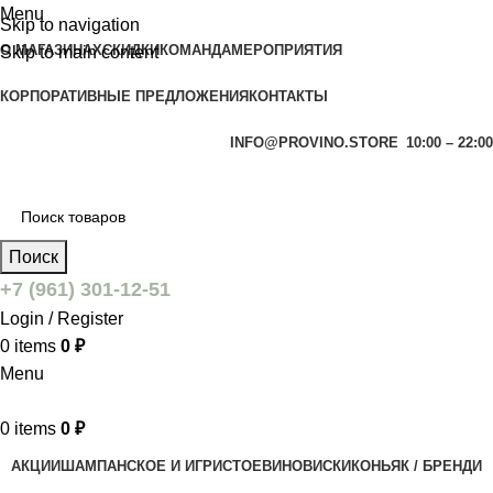
Menu
Skip to navigation
О МАГАЗИНАХ
СКИДКИ
КОМАНДА
МЕРОПРИЯТИЯ
Skip to main content
КОРПОРАТИВНЫЕ ПРЕДЛОЖЕНИЯ
КОНТАКТЫ
INFO@PROVINO.STORE
10:00 – 22:00
Поиск
+7 (961) 301-12-51
Login / Register
0
items
0
₽
Menu
0
items
0
₽
АКЦИИ
ШАМПАНСКОЕ И ИГРИСТОЕ
ВИНО
ВИСКИ
КОНЬЯК / БРЕНДИ