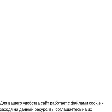
Дегустации
Скидки
Команда
Контакты
Политика обработки персональных данных
О МАГАЗИНАХ
СКИДКИ
МЕРОПРИЯТИЯ
КОРПОРАТИВНЫЕ ПРЕДЛОЖЕНИЯ
КОМАНДА
КОНТАКТЫ
Для вашего удобства сайт работает с файлами cookie -
заходя на данный ресурс, вы соглашаетесь на их