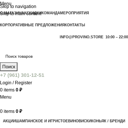
Menu
Skip to navigation
О МАГАЗИНАХ
СКИДКИ
КОМАНДА
МЕРОПРИЯТИЯ
Skip to main content
КОРПОРАТИВНЫЕ ПРЕДЛОЖЕНИЯ
КОНТАКТЫ
INFO@PROVINO.STORE
10:00 – 22:00
Поиск
+7 (961) 301-12-51
Login / Register
0
items
0
₽
Menu
0
items
0
₽
АКЦИИ
ШАМПАНСКОЕ И ИГРИСТОЕ
ВИНО
ВИСКИ
КОНЬЯК / БРЕНДИ