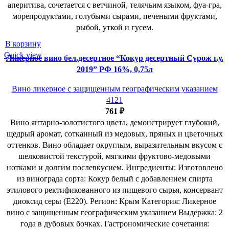
аперитива, сочетается с ветчиной, телячьим языком, фуа-гра,
морепродуктами, голубыми сырами, печеными фруктами,
рыбой, уткой и гусем.
В корзину
Quick view
Ликерное вино бел.десертное “Кокур десертный Сурож г.у.
2019” РФ 16%, 0,75л
Вино ликерное с защищенным географическим указанием
4121
761
₽
Вино янтарно-золотистого цвета, демонстрирует глубокий,
щедрый аромат, сотканный из медовых, пряных и цветочных
оттенков. Вино обладает округлым, выразительным вкусом с
шелковистой текстурой, мягкими фруктово-медовыми
нотками и долгим послевкусием. Ингредиенты: Изготовлено
из винограда сорта: Кокур белый с добавлением спирта
этилового ректификованного из пищевого сырья, консервант
диоксид серы (Е220). Регион: Крым Категория: Ликерное
вино с защищенным географическим указанием Выдержка: 2
года в дубовых бочках. Гастрономические сочетания: