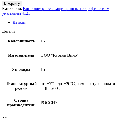
Количество
В корзину
товара
Категория:
Вино ликерное с защищенным географическим
Ликерное
указанием 4121
вино
дес.выд.
Детали
"Кубань.
Таманский
Детали
полуостров
Кагор"
Калорийность
161
РФ
15,8%,
0,75л
Изготовитель
ООО "Кубань-Вино"
Углеводы
16
Температурный
от +5°С до +20°С, температура подачи
режим
+18 – 20°С
Страна
РОССИЯ
производитель