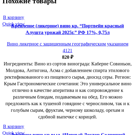
Похожие товары
В корзину
Quick view
Крепленое (ликерное) вино кр. “Портвейн красный
Алушта урожай 2025г.” РФ 17%, 0,75л
Вино ликерное с защищенным географическим указанием
4121
820
₽
Ингредиенты: Вино из сортов винограда: Каберне Совиньон,
Молдова, Антигона, Асма с добавлением спирта этилового
ректификованного из пищевого сырья, диосид серы. Регион:
Крым Гастрономические сочетания: Это универсальное вино
отлично в качестве аперитива и как сопровождение к
различным блюдам, подаваемым на обед. Его можно
предложить как к тушеной говядине с черносливом, так и к
голубым сырам, фруктам, черному шоколаду, орехам и
сдобной выпечке с корицей.
В корзину
Quick view
Ликерное вино кр.выд. “Черный Доктор Солнечной