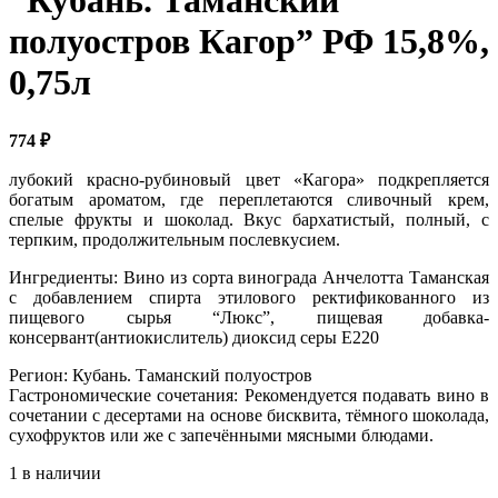
“Кубань. Таманский
полуостров Кагор” РФ 15,8%,
0,75л
774
₽
лубокий красно-рубиновый цвет «Кагора» подкрепляется
богатым ароматом, где переплетаются сливочный крем,
спелые фрукты и шоколад. Вкус бархатистый, полный, с
терпким, продолжительным послевкусием.
Ингредиенты: Вино из сорта винограда Анчелотта Таманская
с добавлением спирта этилового ректификованного из
пищевого сырья “Люкс”, пищевая добавка-
консервант(антиокислитель) диоксид серы Е220
Регион: Кубань. Таманский полуостров
Гастрономические сочетания: Рекомендуется подавать вино в
сочетании с десертами на основе бисквита, тёмного шоколада,
сухофруктов или же с запечёнными мясными блюдами.
1 в наличии