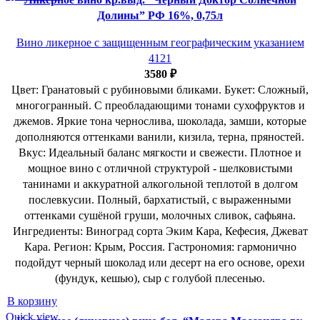
Долины” РФ 16%, 0,75л
Вино ликерное с защищенным географическим указанием
4121
3580
₽
Цвет: Гранатовый с рубиновыми бликами. Букет: Сложный,
многогранный. С преобладающими тонами сухофруктов и
джемов. Яркие тона чернослива, шоколада, замши, которые
дополняются оттенками ванили, кизила, терна, пряностей.
Вкус: Идеальный баланс мягкости и свежести. Плотное и
мощное вино с отличной структурой - шелковистыми
танинами и аккуратной алкогольной теплотой в долгом
послевкусии. Полный, бархатистый, с выраженными
оттенками сушёной груши, молочных сливок, сафьяна.
Ингредиенты: Виноград сорта Эким Кара, Кефесия, Джеват
Кара. Регион: Крым, Россия. Гастрономия: гармонично
подойдут черный шоколад или десерт на его основе, орехи
(фундук, кешью), сыр с голубой плесенью.
В корзину
Quick view