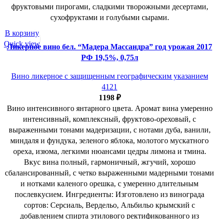
фруктовыми пирогами, сладкими творожными десертами,
сухофруктами и голубыми сырами.
В корзину
Quick view
Ликерное вино бел. “Мадера Массандра” год урожая 2017
РФ 19,5%, 0,75л
Вино ликерное с защищенным географическим указанием
4121
1198
₽
Вино интенсивного янтарного цвета. Аромат вина умеренно
интенсивный, комплексный, фруктово-ореховый, с
выраженными тонами мадеризации, с нотами дуба, ванили,
миндаля и фундука, зеленого яблока, молотого мускатного
ореха, изюма, легкими нюансами цедры лимона и тмина.
Вкус вина полный, гармоничный, жгучий, хорошо
сбалансированный, с четко выраженными мадерными тонами
и нотками каленого орешка, с умеренно длительным
послевкусием. Ингредиенты: Изготовлено из винограда
сортов: Серсиаль, Вердельо, Альбильо крымский с
добавлением спирта этилового ректификованного из