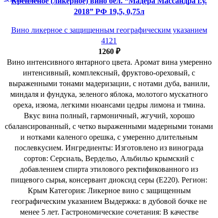
Крепленое (ликерное) вино бел. “Мадера Массандра г.у.
2018” РФ 19,5, 0,75л
Вино ликерное с защищенным географическим указанием
4121
1260
₽
Вино интенсивного янтарного цвета. Аромат вина умеренно
интенсивный, комплексный, фруктово-ореховый, с
выраженными тонами мадеризации, с нотами дуба, ванили,
миндаля и фундука, зеленого яблока, молотого мускатного
ореха, изюма, легкими нюансами цедры лимона и тмина.
Вкус вина полный, гармоничный, жгучий, хорошо
сбалансированный, с четко выраженными мадерными тонами
и нотками каленого орешка, с умеренно длительным
послевкусием. Ингредиенты: Изготовлено из винограда
сортов: Серсиаль, Вердельо, Альбильо крымский с
добавлением спирта этилового ректификованного из
пищевого сырья, консервант диоксид серы (Е220). Регион:
Крым Категория: Ликерное вино с защищенным
географическим указанием Выдержка: в дубовой бочке не
менее 5 лет. Гастрономические сочетания: В качестве