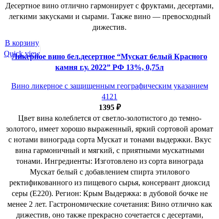
Десертное вино отлично гармонирует с фруктами, десертами,
легкими закусками и сырами. Также вино — превосходный
дижестив.
В корзину
Quick view
Ликерное вино бел.десертное “Мускат белый Красного
камня г.у. 2022” РФ 13%, 0,75л
Вино ликерное с защищенным географическим указанием
4121
1395
₽
Цвет вина колеблется от светло-золотистого до темно-
золотого, имеет хорошо выраженный, яркий сортовой аромат
с нотами винограда сорта Мускат и тонами выдержки. Вкус
вина гармоничный и мягкий, с приятными мускатными
тонами. Ингредиенты: Изготовлено из сорта винограда
Мускат белый с добавлением спирта этилового
ректификованного из пищевого сырья, консервант диоксид
серы (Е220). Регион: Крым Выдержка: в дубовой бочке не
менее 2 лет. Гастрономические сочетания: Вино отлично как
дижестив, оно также прекрасно сочетается с десертами,