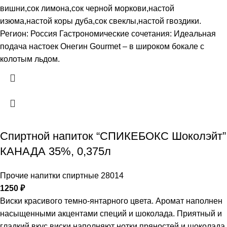
вишни,сок лимона,сок черной моркови,настой
изюма,настой коры дуба,сок свеклы,настой гвоздики.
Регион: Россия Гастрономические сочетания: Идеальная
подача настоек Онегин Gourmet – в широком бокале с
колотым льдом.
Спиртной напиток “СПИКЕБОКС Шоколэйт”
КАНАДА 35%, 0,375л
Прочие напитки спиртные 28014
1250
₽
Виски красивого темно-янтарного цвета. Аромат наполнен
насыщенными акцентами специй и шоколада. Приятный и
гладкий вкус виски наполняют нотки пряностей и шоколада.