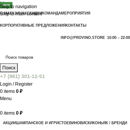
Menu
NEW
Skip to navigation
О МАГАЗИНАХ
СКИДКИ
КОМАНДА
МЕРОПРИЯТИЯ
Skip to main content
КОРПОРАТИВНЫЕ ПРЕДЛОЖЕНИЯ
КОНТАКТЫ
INFO@PROVINO.STORE
10:00 – 22:00
Поиск
+7 (961) 301-12-51
Login / Register
0
items
0
₽
Menu
0
items
0
₽
АКЦИИ
ШАМПАНСКОЕ И ИГРИСТОЕ
ВИНО
ВИСКИ
КОНЬЯК / БРЕНДИ