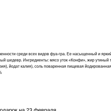
нности среди всех видов фуа-гра. Ее насыщенный и яркий 
рный шедевр. Ингредиенты: мясо уток «Конфи», жир утиный
ия), йодат калия), соль поваренная пищевая йодированная,
%
подарок на 23 февраля