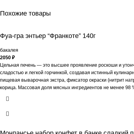
Похожие товары
Фуа-гра энтьер “Франкоте” 140г
бакалея
2050
₽
Цельная печень — это высшее проявление роскоши и утонче
сладостью и легкой горчинкой, создавая истинный кулина
пищевая выварочная экстра, фиксатор окраски (нитрит натр
корица. Массовая доля мясных ингредиентов не менее 98 
Монпансье набор конфет в банке сладкий 