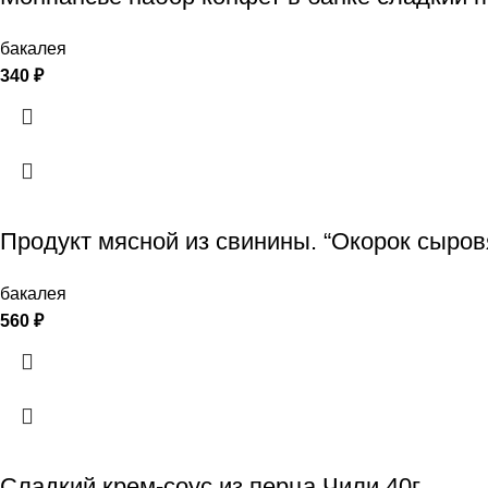
бакалея
340
₽
Продукт мясной из свинины. “Окорок сыров
бакалея
560
₽
Сладкий крем-соус из перца Чили 40г