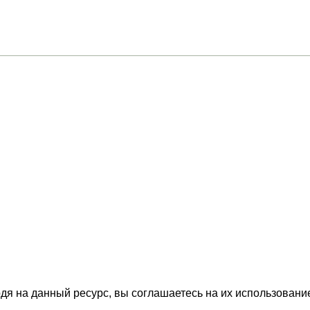
ону
О магазинах
я улица, 81/31 (Чехова д 31)
Дегустации
Скидки
роезд, Котельники
Команда
Контакты
АХ
СКИДКИ
МЕРОПРИЯТИЯ
КОРПОРАТИВНЫЕ ПРЕДЛОЖЕНИЯ
КОМАНД
одя на данный ресурс, вы соглашаетесь на их использовани