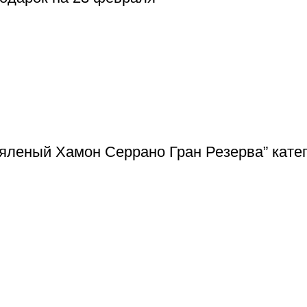
яленый Хамон Серрано Гран Резерва” катег