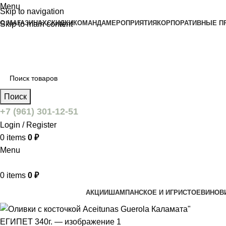
Menu
Skip to navigation
О МАГАЗИНАХ
СКИДКИ
КОМАНДА
МЕРОПРИЯТИЯ
КОРПОРАТИВНЫЕ П
Skip to main content
Поиск
+7 (961) 301-12-51
Login / Register
0
items
0
₽
Menu
0
items
0
₽
АКЦИИ
ШАМПАНСКОЕ И ИГРИСТОЕ
ВИНО
В