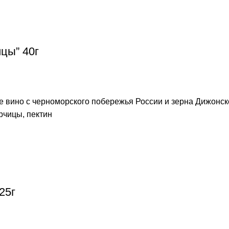
цы” 40г
е вино с черноморского побережья России и зерна Дижонск
рчицы, пектин
25г