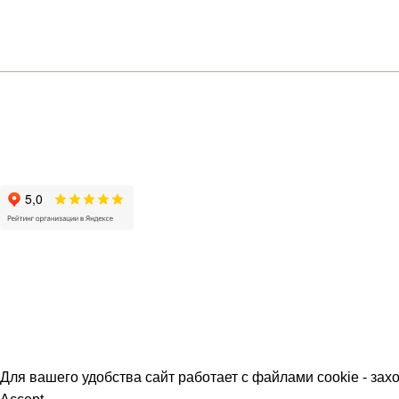
Ростов-на-Д
+7 (961) 301-12-51
Большая Садова
Москва
Коммерческий п
О МАГАЗИН
Для вашего удобства сайт работает с файлами cookie - зах