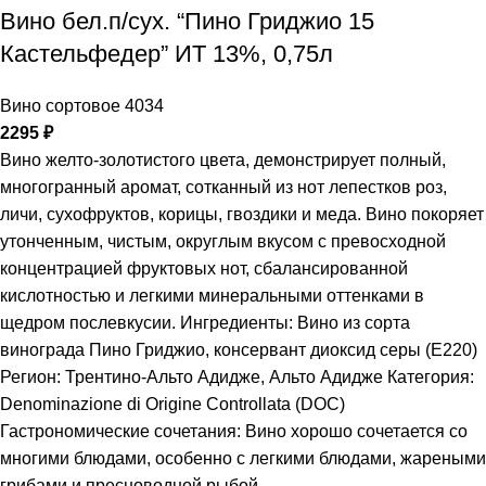
Вино бел.п/сух. “Пино Гриджио 15
Кастельфедер” ИТ 13%, 0,75л
Вино сортовое 4034
2295
₽
Вино желто-золотистого цвета, демонстрирует полный,
многогранный аромат, сотканный из нот лепестков роз,
личи, сухофруктов, корицы, гвоздики и меда. Вино покоряет
утонченным, чистым, округлым вкусом с превосходной
концентрацией фруктовых нот, сбалансированной
кислотностью и легкими минеральными оттенками в
щедром послевкусии. Ингредиенты: Вино из сорта
винограда Пино Гриджио, консервант диоксид серы (Е220)
Регион: Трентино-Альто Адидже, Альто Адидже Категория:
Denominazione di Origine Controllata (DOC)
Гастрономические сочетания: Вино хорошо сочетается со
многими блюдами, особенно с легкими блюдами, жареными
грибами и пресноводной рыбой.