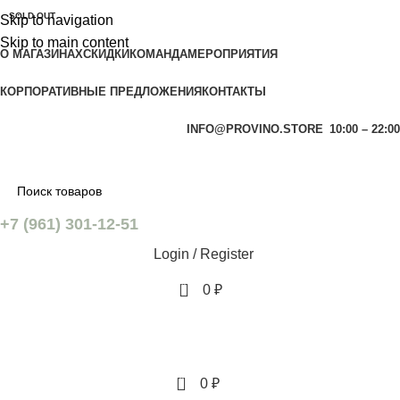
SOLD OUT
Skip to navigation
Skip to main content
О МАГАЗИНАХ
СКИДКИ
КОМАНДА
МЕРОПРИЯТИЯ
КОРПОРАТИВНЫЕ ПРЕДЛОЖЕНИЯ
КОНТАКТЫ
INFO@PROVINO.STORE
10:00 – 22:00
+7 (961) 301-12-51
Login / Register
0
0
₽
0
0
₽