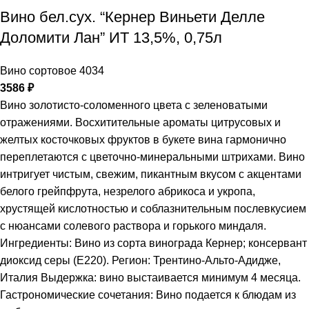
Вино бел.сух. “Кернер Виньети Делле
Доломити Лан” ИТ 13,5%, 0,75л
Вино сортовое 4034
3586
₽
Вино золотисто-соломенного цвета с зеленоватыми
отражениями. Восхитительные ароматы цитрусовых и
желтых косточковых фруктов в букете вина гармонично
переплетаются с цветочно-минеральными штрихами. Вино
интригует чистым, свежим, пикантным вкусом с акцентами
белого грейпфрута, незрелого абрикоса и укропа,
хрустящей кислотностью и соблазнительным послевкусием
с нюансами солевого раствора и горького миндаля.
Ингредиенты: Вино из сорта винограда Кернер; консервант
диоксид серы (Е220). Регион: Трентино-Альто-Адидже,
Италия Выдержка: вино выстаивается минимум 4 месяца.
Гастрономические сочетания: Вино подается к блюдам из