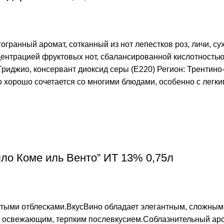
огранный аромат, сотканный из нот лепестков роз, личи, су
центрацией фруктовых нот, сбалансированной кислотность
Гриджио, консервант диоксид серы (Е220) Регион: Трентино
ино хорошо сочетается со многими блюдами, особенно с ле
ло Коме иль Венто” ИТ 13% 0,75л
стыми отблесками.ВкусВино обладает элегантным, сложным
освежающим, терпким послевкусием.Соблазнительный аром