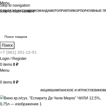
Menu
Skip to navigation
О МАГАЗИНАХ
СКИДКИ
КОМАНДА
МЕРОПРИЯТИЯ
КОРПОРАТИВНЫЕ П
Skip to main content
Поиск
+7 (961) 301-12-51
Login / Register
0
items
0
₽
Menu
0
items
0
₽
АКЦИИ
ШАМПАНСКОЕ И ИГРИСТОЕ
ВИНО
В