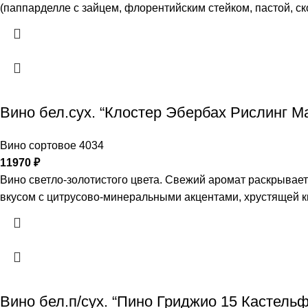
(паппарделле с зайцем, флорентийским стейком, пастой, с
Вино бел.сух. “Клостер Эбербах Рислинг 
Вино сортовое 4034
11970
₽
Вино светло-золотистого цвета. Свежий аромат раскрывае
вкусом с цитрусово-минеральными акцентами, хрустящей к
Вино бел.п/сух. “Пино Гриджио 15 Кастель