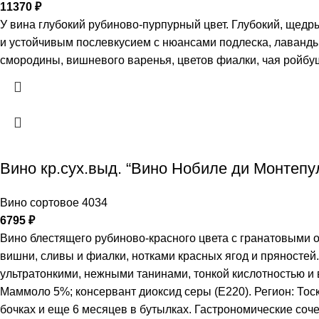
11370
₽
У вина глубокий рубиново-пурпурный цвет. Глубокий, щед
и устойчивым послевкусием с нюансами подлеска, лаванды
смородины, вишневого варенья, цветов фиалки, чая ройбу
Вино кр.сух.выд. “Вино Нобиле ди Монтепу
Вино сортовое 4034
6795
₽
Вино блестящего рубиново-красного цвета с гранатовыми 
вишни, сливы и фиалки, нотками красных ягод и пряносте
ультратонкими, нежными танинами, тонкой кислотностью и
Маммоло 5%; консервант диоксид серы (Е220). Регион: Тоск
бочках и еще 6 месяцев в бутылках. Гастрономические соч