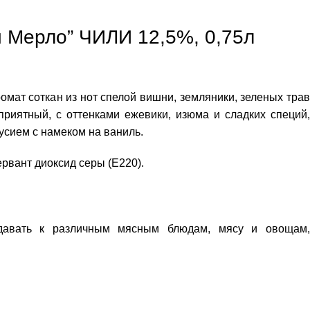
ли Мерло” ЧИЛИ 12,5%, 0,75л
омат соткан из нот спелой вишни, земляники, зеленых трав
приятный, с оттенками ежевики, изюма и сладких специй,
усием с намеком на ваниль.
рвант диоксид серы (Е220).
подавать к различным мясным блюдам, мясу и овощам,