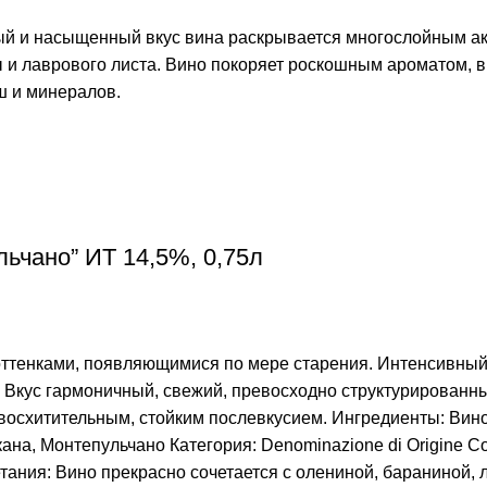
рый и насыщенный вкус вина раскрывается многослойным ак
 и лаврового листа. Вино покоряет роскошным ароматом, в
ш и минералов.
льчано” ИТ 14,5%, 0,75л
оттенками, появляющимися по мере старения. Интенсивный
й. Вкус гармоничный, свежий, превосходно структурирован
 восхитительным, стойким послевкусием. Ингредиенты: Вин
ана, Монтепульчано Категория: Denominazione di Origine Co
етания: Вино прекрасно сочетается с олениной, бараниной