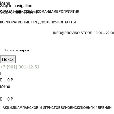
0
0
Menu
Skip to navigation
О МАГАЗИНАХ
СКИДКИ
КОМАНДА
МЕРОПРИЯТИЯ
Skip to main content
КОРПОРАТИВНЫЕ ПРЕДЛОЖЕНИЯ
КОНТАКТЫ
INFO@PROVINO.STORE
10:00 – 22:00
Поиск
+7 (961) 301-12-51
0
₽
Menu
0
₽
АКЦИИ
ШАМПАНСКОЕ И ИГРИСТОЕ
ВИНО
ВИСКИ
КОНЬЯК / БРЕНДИ