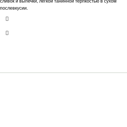
сливок и выпечки, легкой танинной терпкостью в сухом
послевкусии.
+7 (961) 301-12-51