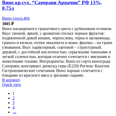
Вино кр.сух. “Саперави Арпачин” РФ 13%,
0,75л
Вино геогр.404
3805
₽
Вино насыщенного гранатового цвета с рубиновым отливом.
Вкус свежий, яркий, с ароматом спелых черных фруктов:
подвяленной дикой вишни, чернослива, терна и шелковицы,
граната и кизила, нотки эвкалипта и кожи, фиалки – на грани
узнавания. Вкус харáктерный, сортовой – структурный,
дерзкий, с достойной кислотностью, серьезными танинами и
легкой соленостью, которая отлично сочетается с мясными и
животными тонами. Ингредиенты: Вино из сорта винограда
Саперави; консервант диоксид серы (Е220) Регион: Кахетия
Гастрономические сочетания: Вино хорошо сочетается с
блюдами из красного мяса и зрелыми сырами.
В корзину
Quick view
1
2
3
4
→