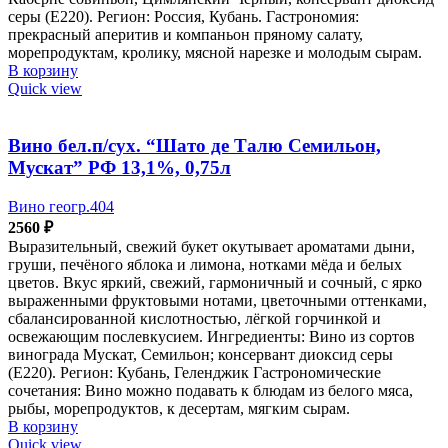
серы (Е220). Регион: Россия, Кубань. Гастрономия:
прекрасный аперитив и компаньон пряному салату,
морепродуктам, кролику, мясной нарезке и молодым сырам.
В корзину
Quick view
Вино бел.п/сух. “Шато де Талю Семильон,
Мускат” РФ 13,1%, 0,75л
Вино геогр.404
2560
₽
Выразительный, свежий букет окутывает ароматами дыни,
груши, печёного яблока и лимона, нотками мёда и белых
цветов. Вкус яркий, свежий, гармоничный и сочный, с ярко
выраженными фруктовыми нотами, цветочными оттенками,
сбалансированной кислотностью, лёгкой горчинкой и
освежающим послевкусием. Ингредиенты: Вино из сортов
винограда Мускат, Семильон; консервант диоксид серы
(Е220). Регион: Кубань, Геленджик Гастрономические
сочетания: Вино можно подавать к блюдам из белого мяса,
рыбы, морепродуктов, к десертам, мягким сырам.
В корзину
Quick view