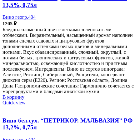
13,5%, 0,75л
Вино геогр.404
1205
₽
Бледно-соломенный цвет с легкими зеленоватыми
отблесками. Выразительный, насыщенный аромат наполнен
тонами спелых садовых и цитрусовых фруктов,
дополненными оттенками белых цветов и минеральными
нотками. Вкус сбалансированный, сложный, округлый, с
нотами белых, тропических и цитрусовых фруктов, живой
минеральностью, освежающей кислотностью и приятным
послевкусием. Ингредиенты: Вино из сортов винограда:
Алиготе, Рислинг, Сибирьковый, Ркацители, консервант
диоксид серы (Е220). Регион: Ростовская область, Долина
Дона Гастрономические сочетания: Гармонично сочетается с
морепродуктами и блюдами азиатской кухни.
В корзину
Quick view
Вино бел.сух. “ПЕТРИКОР. МАЛЬВАЗИЯ” РФ
13,2%, 0,75л
Вино геогр.404