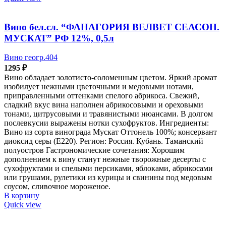
Вино бел.сл. “ФАНАГОРИЯ ВЕЛВЕТ СЕАСОН.
МУСКАТ” РФ 12%, 0,5л
Вино геогр.404
1295
₽
Вино обладает золотисто-соломенным цветом. Яркий аромат
изобилует нежными цветочными и медовыми нотами,
приправленными оттенками спелого абрикоса. Свежий,
сладкий вкус вина наполнен абрикосовыми и ореховыми
тонами, цитрусовыми и травянистыми нюансами. В долгом
послевкусии выражены нотки сухофруктов. Ингредиенты:
Вино из сорта винограда Мускат Оттонель 100%; консервант
диоксид серы (Е220). Регион: Россия. Кубань. Таманский
полуостров Гастрономические сочетания: Хорошим
дополнением к вину станут нежные творожные десерты с
сухофруктами и спелыми персиками, яблоками, абрикосами
или грушами, рулетики из курицы и свинины под медовым
соусом, сливочное мороженое.
В корзину
Quick view