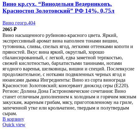
Вино кр.сух. “Винодельня Ведерниковъ.
Красностоп Золотовский” РФ 14%, 0,75л
Вино геогр.404
2065
₽
Вино насыщенного рубиново-красного цвета. Яркий,
экспрессивный аромат вина наполнен тонами вишни,
тутовника, сливы, спелых ягод, легкими оттенками копоти и
пряностей. Вкус вина яркий, округлый, хорошо
сбалансированный, с легкой, едва заметной терпкостью,
свежей кислотностью, бархатистыми танинами, нотами
ягодного варенья, шелковицы, вишни и специй. Послевкусие
продолжительное, с нотками подвяленных черных ягод и
нюансами дымка Ингредиенты: Вино из сорта винограда
Красностоп Золотовский; консервант диоксид серы (Е220).
Регион: Долина Дона Гастрономические сочетания: Вино
станет отличным дополнением к холодным и горячим мясным
закускам, жареным грибам, мясу, приготовленному на гриле,
запеченной утке или крольчатине, твердым и полутвердым
сырам.
В корзину
Quick view