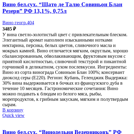
Вино бел.сух. “Шато де Талю Совиньон Блан
Резерв” РФ 13,1%, 0,75л
Вино геогр.404
3485
₽
У вина светло-золотистый цвет с привлекательным блеском.
Элегантный аромат наполнен изысканными нотками
нектарина, персика, белых цветов, сливочного масла и
мокрых камней. Вино отличается мягким, округлым, хорошо
сбалансированным, обволакивающим, фруктовым вкусом с
приятной кислотностью, сливочной текстурой и пикантной
горчинкой в деликатном, сухом послевкусии. Ингредиенты:
Вино из сорта винограда Совиньон Блан 100%; консервант
диоксид серы (Е220). Регион: Кубань, Геленджик Выдержка:
30% вина выдерживается в бочках из французского дуба в
течение 10 месяцев. Гастрономические сочетания: Вино
можно подавать к блюдам из белого мяса, рыбы,
морепродуктов, к грибным закускам, мягким и полутвердым
сырам.
В корзину
Quick view
Вино бел.сух. “Винодельня Ведерниковъ” РФ