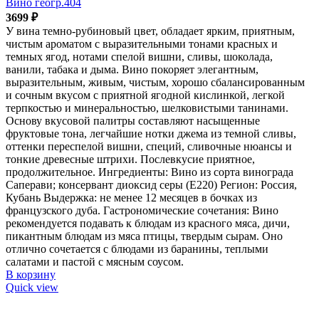
Вино геогр.404
3699
₽
У вина темно-рубиновый цвет, обладает ярким, приятным,
чистым ароматом с выразительными тонами красных и
темных ягод, нотами спелой вишни, сливы, шоколада,
ванили, табака и дыма. Вино покоряет элегантным,
выразительным, живым, чистым, хорошо сбалансированным
и сочным вкусом с приятной ягодной кислинкой, легкой
терпкостью и минеральностью, шелковистыми танинами.
Основу вкусовой палитры составляют насыщенные
фруктовые тона, легчайшие нотки джема из темной сливы,
оттенки переспелой вишни, специй, сливочные нюансы и
тонкие древесные штрихи. Послевкусие приятное,
продолжительное. Ингредиенты: Вино из сорта винограда
Саперави; консервант диоксид серы (Е220) Регион: Россия,
Кубань Выдержка: не менее 12 месяцев в бочках из
французского дуба. Гастрономические сочетания: Вино
рекомендуется подавать к блюдам из красного мяса, дичи,
пикантным блюдам из мяса птицы, твердым сырам. Оно
отлично сочетается с блюдами из баранины, теплыми
салатами и пастой с мясным соусом.
В корзину
Quick view