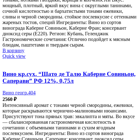
мощный, плотный, яркий вкус вина с округлыми танинами,
сочной кислотностью и бархатистыми тонами ежевики,
сливы и черной смородины. стойкое послевкусие с оттенками
жареных тостов, специй Ингредиенты: Вино из сортов
винограда Каберне Совиньон, Каберне Фран; консервант
диоксид серы (Е220). Регион: Кубань, Геленджик
Гастрономические сочетания: Отлично подойдет к мясным
блюдам, паштетами и твердым сырам.
В корзину
Quick view
Вино кр.сух. “Шато де Талю Каберне Совиньон,
Саперави” РФ 12%, 0,75л
Вино геогр.404
2560
₽
Интенсивный аромат с тонами черной смородины, ежевики,
которые раскрываются чернично-малиновыми нюансами.
Присутствуют тона пряных трав: эвкалипта и мяты. Во вкусе
— сбалансированная гастрономичная кислотность в
сочетании с объемными танинами и сухим ягодным
послевкусием. Ингредиенты: Вино из сортов винограда
Каберне Совиньон, Саперави; консервант диоксид серы