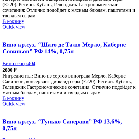
(Е220). Регион: Кубань, Геленджик Гастрономические
сочетания: Отлично подойдет к мясным блюдам, паштетами и
твердым сырам.
В корзину
Quick view
Вино кр.сух. “Шато де Талю Мерло, Каберне
Совиньон” РФ 14%, 0,75л
Вино геогр.404
2880
₽
Ингредиенты: Вино из сортов винограда Мерло, Каберне
Савиньон; консервант диоксид серы (Е220). Регион: Кубань,
Геленджик Гастрономические сочетания: Отлично подойдет к
мясным блюдам, паштетами и твердым сырам.
В корзину
Quick view
Вино кр.сух. “Гунько Саперави” РФ 13,6%,
0,75л