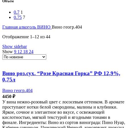
Объем
0.7
1
0.75
7
Главная
алкоголь
ВИНО
Вино геогр.404
Сортировка:
Отображение 1–12 из 44
самые
Show sidebar
недавние
Show
9
12
18
24
Вино роз.сух. “Розе Красная Горка” РФ 12,9%,
0,75л
Вино геогр.404
4450
₽
У вина нежно-розовый цвет с лососевым оттенком. В аромате
проступают нотки белой смородины, малины и клубники.
Яркое, сочное и элегантное во вкусе, с освежающей
кислотностью, мягкой текстурой и ягодными тонами в
финале. Ингредиенты: Вино из сортов винограда: Пино Нуар,
Каберне совиньон, Цимлянский Черный, консервант диоксид