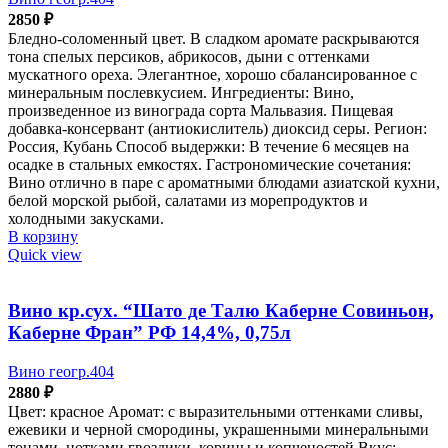
2850
₽
Бледно-соломенный цвет. В сладком аромате раскрываются
тона спелых персиков, абрикосов, дыни с оттенками
мускатного ореха. Элегантное, хорошо сбалансированное с
минеральным послевкусием. Ингредиенты: Вино,
произведенное из винограда сорта Мальвазия. Пищевая
добавка-консервант (антиокислитель) диоксид серы. Регион:
Россия, Кубань Способ выдержки: В течение 6 месяцев на
осадке в стальных емкостях. Гастрономические сочетания:
Вино отлично в паре с ароматными блюдами азиатской кухни,
белой морской рыбой, салатами из морепродуктов и
холодными закусками.
В корзину
Quick view
Вино кр.сух. “Шато де Талю Каберне Совиньон,
Каберне Фран” РФ 14,4%, 0,75л
Вино геогр.404
2880
₽
Цвет: красное Аромат: с выразительными оттенками сливы,
ежевики и черной смородины, украшенными минеральными
тонами, нотками гвоздики, корицы и копченостей Вкус: