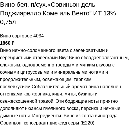
Вино бел. п/сух.«Совиньон дель
Поджиарелло Коме иль Венто” ИТ 13%
0,75л
Вино сортовое 4034
1860
₽
Вино нежно-соломенного цвета с зеленоватыми и
серебристыми отблесками.ВкусВино обладает элегантным,
сложным, одновременно твердым и мягким вкусом с
сочными цитрусовыми и минеральными нотами и
продолжительным, освежающим, терпким
послевкусием.Соблазнительный аромат вина наполнен
оттенками крыжовника, киви, мяты, бузины и
свежескошенной травой. Эти бодрящие ноты приятно
дополняют нюансы пчелиного воска, персика и нежные
дымные ноты. Ингредиенты: Вино из сорта винограда
Совиньон; консервант диоксид серы (Е220)