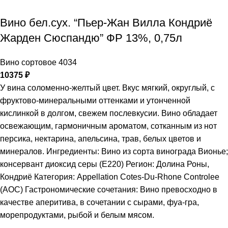
Вино бел.сух. “Пьер-Жан Вилла Кондриё
Жарден Сюспандю” ФР 13%, 0,75л
Вино сортовое 4034
10375
₽
У вина соломенно-желтый цвет. Вкус мягкий, округлый, с
фруктово-минеральными оттенками и утонченной
кислинкой в долгом, свежем послевкусии. Вино обладает
освежающим, гармоничным ароматом, сотканным из нот
персика, нектарина, апельсина, трав, белых цветов и
минералов. Ингредиенты: Вино из сорта винограда Вионье;
консервант диоксид серы (Е220) Регион: Долина Роны,
Кондриё Категория: Appellation Cotes-Du-Rhone Controlee
(AOC) Гастрономические сочетания: Вино превосходно в
качестве аперитива, в сочетании с сырами, фуа-гра,
морепродуктами, рыбой и белым мясом.