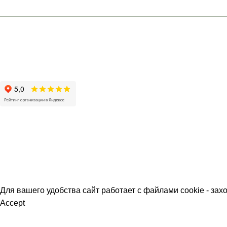
Ростов-на-Д
+7 (961) 301-12-51
Большая Садова
Москва
Коммерческий п
О МАГАЗИН
Для вашего удобства сайт работает с файлами cookie - зах
Accept