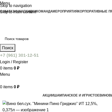
Menu
Skip to navigation
О МАГАЗИНАХ
СКИДКИ
КОМАНДА
МЕРОПРИЯТИЯ
КОРПОРАТИВНЫЕ П
Skip to main content
Поиск
+7 (961) 301-12-51
Login / Register
0
items
0
₽
Menu
0
items
0
₽
АКЦИИ
ШАМПАНСКОЕ И ИГРИСТОЕ
ВИНО
В