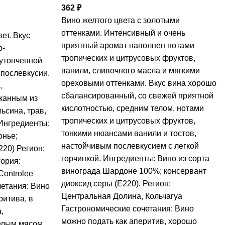
362
₽
Вино желтого цвета с золотыми
оттенками. Интенсивный и очень
ет. Вкус
приятный аромат наполнен нотами
о-
тропических и цитрусовых фруктов,
утонченной
ванили, сливочного масла и мягкими
 послевкусии.
ореховыми оттенками. Вкус вина хорошо
,
сбалансированный, со свежей приятной
канным из
кислотностью, средним телом, нотами
льсина, трав,
тропических и цитрусовых фруктов,
 Ингредиенты:
тонкими нюансами ванили и тостов,
онье;
настойчивым послевкусием с легкой
220) Регион:
горчинкой. Ингредиенты: Вино из сорта
ория:
винограда Шардоне 100%; консервант
Controlee
диоксид серы (Е220). Регион:
четания: Вино
Центральная Долина, Кольчагуа
ритива, в
Гастрономические сочетания: Вино
,
можно подать как аперитив, хорошо
елым мясом.