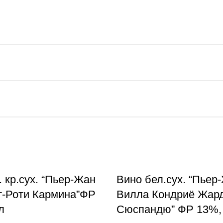
. кр.сух. “Пьер-Жан
Вино бел.сух. “Пьер
т-Роти Кармина”ФР
Вилла Кондриё Жар
л
Сюспандю” ФР 13%, 