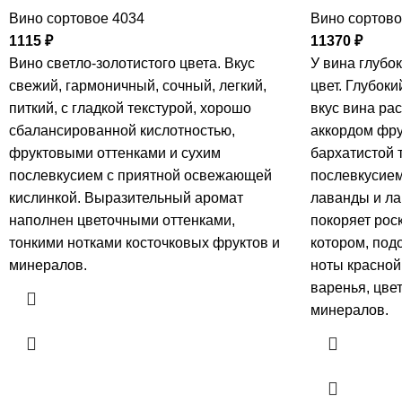
Вино сортовое 4034
Вино сортово
1115
₽
11370
₽
Вино светло-золотистого цвета. Вкус
У вина глубо
свежий, гармоничный, сочный, легкий,
цвет. Глубок
питкий, с гладкой текстурой, хорошо
вкус вина ра
сбалансированной кислотностью,
аккордом фру
фруктовыми оттенками и сухим
бархатистой 
послевкусием с приятной освежающей
послевкусием
кислинкой. Выразительный аромат
лаванды и ла
наполнен цветочными оттенками,
покоряет рос
тонкими нотками косточковых фруктов и
котором, под
минералов.
ноты красной
варенья, цве
минералов.