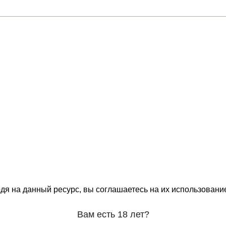
ону
О магазинах
я улица, 81/31 (Чехова д 31)
Дегустации
Скидки
роезд, Котельники
Команда
Контакты
АХ
СКИДКИ
МЕРОПРИЯТИЯ
КОРПОРАТИВНЫЕ ПРЕДЛОЖЕНИЯ
КОМАНД
одя на данный ресурс, вы соглашаетесь на их использовани
Вам есть 18 лет?