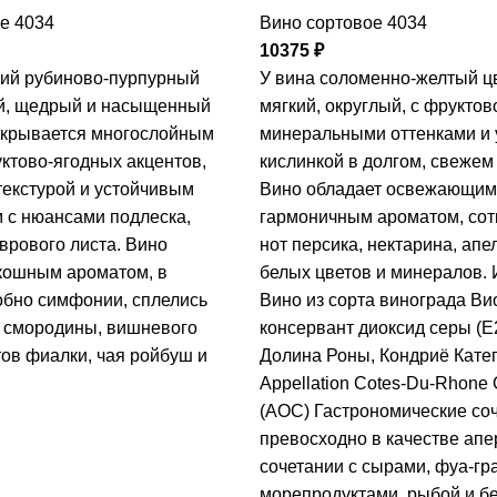
е 4034
Вино сортовое 4034
10375
₽
кий рубиново-пурпурный
У вина соломенно-желтый цв
ий, щедрый и насыщенный
мягкий, округлый, с фруктов
скрывается многослойным
минеральными оттенками и 
ктово-ягодных акцентов,
кислинкой в долгом, свежем
текстурой и устойчивым
Вино обладает освежающим
 с нюансами подлеска,
гармоничным ароматом, сот
врового листа. Вино
нот персика, нектарина, апе
кошным ароматом, в
белых цветов и минералов.
обно симфонии, сплелись
Вино из сорта винограда Ви
 смородины, вишневого
консервант диоксид серы (Е
тов фиалки, чая ройбуш и
Долина Роны, Кондриё Катег
Appellation Cotes-Du-Rhone 
(AOC) Гастрономические со
превосходно в качестве апе
сочетании с сырами, фуа-гра
морепродуктами, рыбой и б