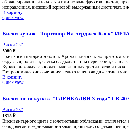
сбалансированный вкус с яркими нотами фруктов, цветов, пря
исправленная, висковый зерновой выдержанный дистиллят, вис
В корзину
Quick view
Виски купаж. “Гортинор Наттерджек Каск” ИРЛ
Виски 237
5980
₽
Цвет виски янтарно-золотой. Аромат плотный, но при этом э
округлый, богатый, слегка сладковатый на периферии, с апе
Купаж висковых зерновых выдержанных дистиллятов и висков
Гастрономические сочетания: великолепен как дижестив в чист
В корзину
Quick view
Виски шотл.купаж. “ГЛЕНКАЛВИ 3 года” СК 40%
Виски 237
1815
₽
Виски янтарного цвета с золотистыми отблесками, отличаетс
солодовыми и зерновыми нотками, приятной, согревающей пр