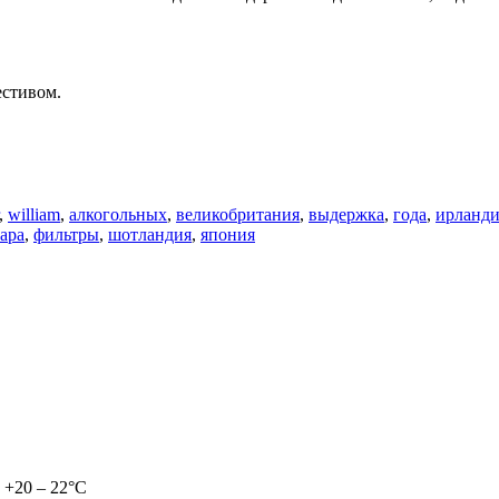
естивом.
,
william
,
алкогольных
,
великобритания
,
выдержка
,
года
,
ирланди
ара
,
фильтры
,
шотландия
,
япония
 +20 – 22°С