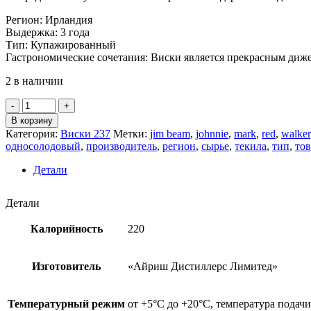
Регион: Ирландия
Выдержка: 3 года
Тип: Купажированный
Гастрономические сочетания: Виски является прекрасным диж
2 в наличии
Количество
товара
В корзину
Виски
Категория:
Виски 237
Метки:
jim beam
,
johnnie
,
mark
,
red
,
walker
купажированный
односолодовый
,
производитель
,
регион
,
сырье
,
текила
,
тип
,
тов
"Джемесон"
ИРЛАНДИЯ
Детали
40%,
0,5л
Детали
Калорийность
220
Изготовитель
«Айриш Дистиллерс Лимитед»
Температурный режим
от +5°С до +20°С, температура подачи