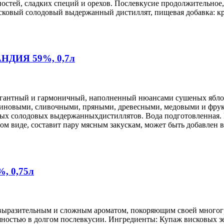
ностей, сладких специй и орехов. Послевкусие продолжительное
ковый солодовый выдержанный дистиллят, пищевая добавка: кра
АНДИЯ 59%, 0,7л
легантный и гармоничный, наполненный нюансами сушеных яблок
льсиновыми, сливочными, пряными, древесными, медовыми и фр
ых солодовых выдержанныхдистиллятов. Вода подготовленная. 
ом виде, составит пару мясным закускам, может быть добавлен в
, 0,75л
я выразительным и сложным ароматом, покоряющим своей многог
яностью в долгом послевкусии. Ингредиенты: Купаж висковых 