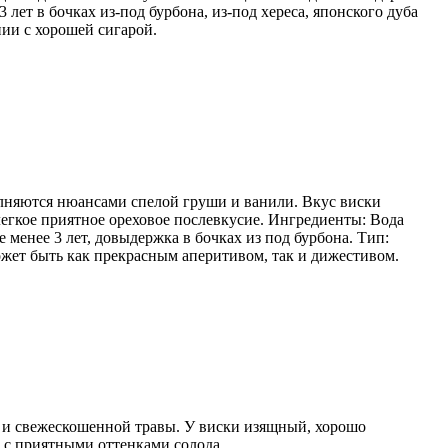
ет в бочках из-под бурбона, из-под хереса, японского дуба
ии с хорошей сигарой.
лняются нюансами спелой груши и ванили. Вкус виски
егкое приятное ореховое послевкусие. Ингредиенты: Вода
менее 3 лет, довыдержка в бочках из под бурбона. Тип:
ожет быть как прекрасным аперитивом, так и дижестивом.
а и свежескошенной травы. У виски изящный, хорошо
, с приятными оттенками солода.