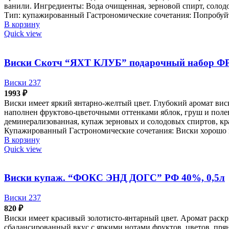
ванили. Ингредиенты: Вода очищенная, зерновой спирт, солодо
Тип: купажированный Гастрономические сочетания: Попробуйт
В корзину
Quick view
Виски Скотч “ЯХТ КЛУБ” подарочный набор ФР
Виски 237
1993
₽
Виски имеет яркий янтарно-желтый цвет. Глубокий аромат ви
наполнен фруктово-цветочными оттенками яблок, груш и полев
деминерализованная, купаж зерновых и солодовых спиртов, кра
Купажированный Гастрономические сочетания: Виски хорошо пье
В корзину
Quick view
Виски купаж. “ФОКС ЭНД ДОГС” РФ 40%, 0,5л
Виски 237
820
₽
Виски имеет красивый золотисто-янтарный цвет. Аромат раскр
сбалансированный вкус с яркими нотами фруктов, цветов, пря