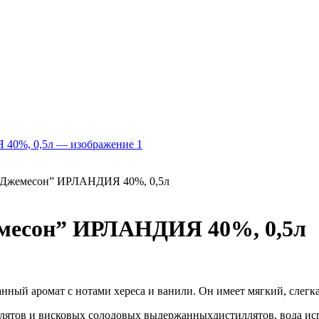
“Джемесон” ИРЛАНДИЯ 40%, 0,5л
месон” ИРЛАНДИЯ 40%, 0,5л
нный аромат с нотами хереса и ванили. Он имеет мягкий, слегк
тов и висковых солодовых выдержанныхдистиллятов, вода испр