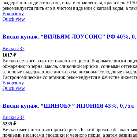
выдержанных дистиллятов, вода исправленная, краситель Е150
рекомендуется пить его в чистом виде или с каплей воды, а та
В корзину
Quick view
Виски купаж. “ВИЛЬЯМ ЛОУСОНС” РФ 40%, 0,
Виски 237
1617
₽
Виски светлого золотисто-желтого цвета. В аромате виски о
обжаренного зерна, масла, сливочной ириски, сочными оттенк
зерновые выдержанные дистиляты, висковые солодовые выдержа
Гастрономические сочетания: рекомендуется в качестве дижести
В корзину
Quick view
Виски купаж. “ШИНОБУ” ЯПОНИЯ 43%, 0,75л
Виски 237
5235
₽
Виски имеет нежно-янтарный цвет. Легкий аромат обладает мя
пряными нюансами гвоздики и черного перца, а затем развива