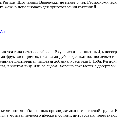
а Регион: Шотландия Выдержка: не менее 3 лет. Гастрономическ
кже можно использовать для приготовления коктейлей.
7л
щущаются тона печеного яблока. Вкус виски насыщенный, много
ами фруктов и цветов, нюансами дуба в деликатном послевкусии
нные дистилляты, пищевая добавка: краситель Е 150а. Регион:
ва, в чистом виде или со льдом. Хорошо сочетается с десертами
гкими нотами обжаренных орехов, жимолости и спелой груши. В
ется в мотивы печеного яблока и сочных цитрусовых, перетекаю