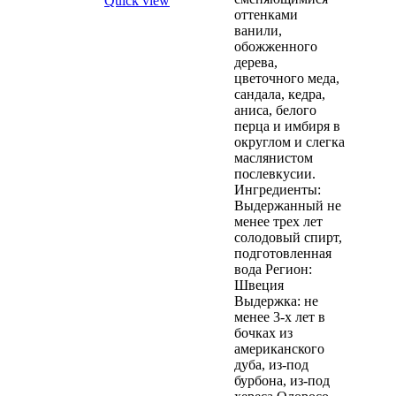
Quick view
оттенками
ванили,
обожженного
дерева,
цветочного меда,
сандала, кедра,
аниса, белого
перца и имбиря в
округлом и слегка
маслянистом
послевкусии.
Ингредиенты:
Выдержанный не
менее трех лет
солодовый спирт,
подготовленная
вода Регион:
Швеция
Выдержка: не
менее 3-х лет в
бочках из
американского
дуба, из-под
бурбона, из-под