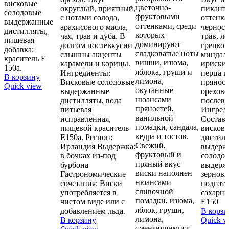
висковые
цветочно-
округлый, приятный,
пикантн
солодовые
фруктовыми
с нотами солода,
оттенка
выдержанные
оттенками, среди
арахисового масла,
черносл
дистилляты,
которых
чая, трав и дуба. В
трав, л
пищевая
доминируют
долгом послевкусии
грецког
добавка:
сладковатые ноты
слышны акценты
миндаля
краситель Е
вишни, изюма,
карамели и корицы.
ириски,
150а.
яблока, груши и
Ингредиенты:
перца и
В корзину
лимона,
Висковые солодовые
пряност
Quick view
окутанные
выдержанные
орехов
нюансами
дистилляты, вода
послев
пряностей,
питьевая
Ингред
ванильной
исправленная,
Состав:
помадки, сандала,
пищевой краситель
висков
кедра и тостов.
Е150а. Регион:
дистил
Свежий,
Ирландия Выдержка:
выдерж
фруктовый и
в бочках из-под
солодо
пряный вкус
бурбона
выдерж
виски наполнен
Гастрономические
зерновы
нюансами
сочетания: Виски
подгото
сливочной
употребляется в
сахарны
помадки, изюма,
чистом виде или с
Е150
яблок, груши,
добавлением льда.
В корзи
лимона,
В корзину
Quick v
сменяющимися