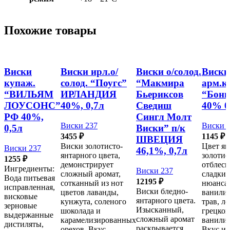
Похожие товары
Виски
Виски ирл.о/
Виски о/солод.
Виски
купаж.
солод. “Поугс”
“Макмира
арм.к
“ВИЛЬЯМ
ИРЛАНДИЯ
Бьериксов
“Бонк
ЛОУСОНС”
40%, 0,7л
Сведиш
40% 0
РФ 40%,
Сингл Молт
Виски 237
Виски 
0,5л
Виски” п/к
3455
₽
1145
₽
ШВЕЦИЯ
Виски золотисто-
Цвет ян
Виски 237
46,1%, 0,7л
янтарного цвета,
золоти
1255
₽
демонстрирует
отблес
Ингредиенты:
Виски 237
сложный аромат,
сладкий
Вода питьевая
12195
₽
сотканный из нот
нюансам
исправленная,
Виски бледно-
цветов лаванды,
ванили,
висковые
янтарного цвета.
кунжута, соленого
трав, л
зерновые
Изысканный,
шоколада и
грецког
выдержанные
сложный аромат
карамелизированных
ванили
дистиляты,
раскрывается
орехов. Вкус
Вкус и