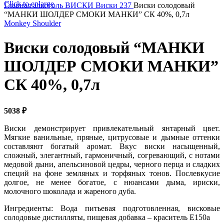
Click to enlarge
Главная
алкоголь
ВИСКИ
Виски 237
Виски солодовый
“МАНКИ ШОЛДЕР СМОКИ МАНКИ” СК 40%, 0,7л
Monkey Shoulder
Виски солодовый “МАНКИ
ШОЛДЕР СМОКИ МАНКИ”
СК 40%, 0,7л
5038
₽
Виски демонстрирует привлекательный янтарный цвет.
Мягкие ванильные, пряные, цитрусовые и дымные оттенки
составляют богатый аромат. Вкус виски насыщенный,
сложный, элегантный, гармоничный, согревающий, с нотами
медовой дыни, апельсиновой цедры, черного перца и сладких
специй на фоне земляных и торфяных тонов. Послевкусие
долгое, не менее богатое, с нюансами дыма, ириски,
молочного шоколада и жареного дуба.
Ингредиенты: Вода питьевая подготовленная, висковые
солодовые дистилляты, пищевая добавка – краситель Е150а