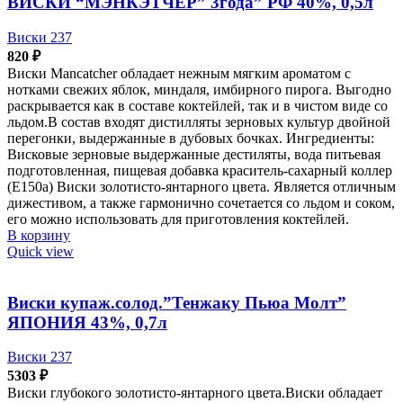
ВИСКИ “МЭНКЭТЧЕР” 3года” РФ 40%, 0,5л
Виски 237
820
₽
Виски Mancatcher обладает нежным мягким ароматом с
нотками свежих яблок, миндаля, имбирного пирога. Выгодно
раскрывается как в составе коктейлей, так и в чистом виде со
льдом.В состав входят дистилляты зерновых культур двойной
перегонки, выдержанные в дубовых бочках. Ингредиенты:
Висковые зерновые выдержанные дестиляты, вода питьевая
подготовленная, пищевая добавка краситель-сахарный коллер
(Е150а) Виски золотисто-янтарного цвета. Является отличным
дижестивом, а также гармонично сочетается со льдом и соком,
его можно использовать для приготовления коктейлей.
В корзину
Quick view
Виски купаж.солод.”Тенжаку Пьюа Молт”
ЯПОНИЯ 43%, 0,7л
Виски 237
5303
₽
Виски глубокого золотисто-янтарного цвета.Виски обладает