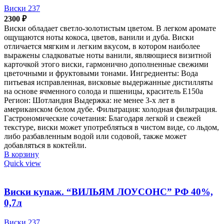
Виски 237
2300
₽
Виски обладает светло-золотистым цветом. В легком аромате
ощущаются ноты кокоса, цветов, ванили и дуба. Виски
отличается мягким и легким вкусом, в котором наиболее
выражены сладковатые ноты ванили, являющиеся визитной
карточкой этого виски, гармонично дополненные свежими
цветочными и фруктовыми тонами. Ингредиенты: Вода
питьевая исправленная, висковые выдержанные дистилляты
на основе ячменного солода и пшеницы, краситель Е150а
Регион: Шотландия Выдержка: не менее 3-х лет в
американском белом дубе. Фильтрация: холодная фильтрация.
Гастрономические сочетания: Благодаря легкой и свежей
текстуре, виски может употребляться в чистом виде, со льдом,
либо разбавленным водой или содовой, также может
добавляться в коктейли.
В корзину
Quick view
Виски купаж. “ВИЛЬЯМ ЛОУСОНС” РФ 40%,
0,7л
Виски 237