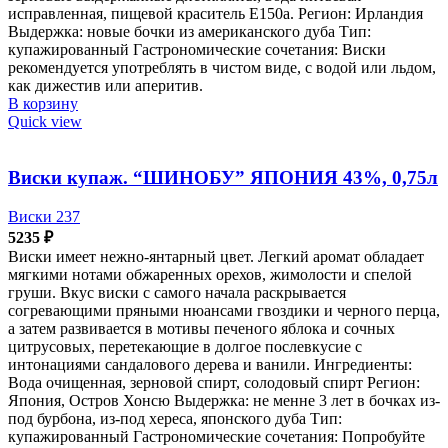
исправленная, пищевой краситель Е150а. Регион: Ирландия
Выдержка: новые бочки из американского дуба Тип:
купажированный Гастрономические сочетания: Виски
рекомендуется употреблять в чистом виде, с водой или льдом,
как дижестив или аперитив.
В корзину
Quick view
Виски купаж. “ШИНОБУ” ЯПОНИЯ 43%, 0,75л
Виски 237
5235
₽
Виски имеет нежно-янтарный цвет. Легкий аромат обладает
мягкими нотами обжаренных орехов, жимолости и спелой
груши. Вкус виски с самого начала раскрывается
согревающими пряными нюансами гвоздики и черного перца,
а затем развивается в мотивы печеного яблока и сочных
цитрусовых, перетекающие в долгое послевкусие с
интонациями сандалового дерева и ванили. Ингредиенты:
Вода очищенная, зерновой спирт, солодовый спирт Регион:
Япония, Остров Хонсю Выдержка: не менне 3 лет в бочках из-
под бурбона, из-под хереса, японского дуба Тип:
купажированный Гастрономические сочетания: Попробуйте