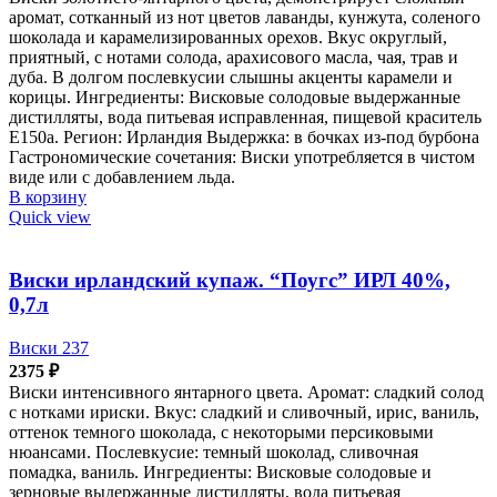
аромат, сотканный из нот цветов лаванды, кунжута, соленого
шоколада и карамелизированных орехов. Вкус округлый,
приятный, с нотами солода, арахисового масла, чая, трав и
дуба. В долгом послевкусии слышны акценты карамели и
корицы. Ингредиенты: Висковые солодовые выдержанные
дистилляты, вода питьевая исправленная, пищевой краситель
Е150а. Регион: Ирландия Выдержка: в бочках из-под бурбона
Гастрономические сочетания: Виски употребляется в чистом
виде или с добавлением льда.
В корзину
Quick view
Виски ирландский купаж. “Поугс” ИРЛ 40%,
0,7л
Виски 237
2375
₽
Виски интенсивного янтарного цвета. Аромат: сладкий солод
с нотками ириски. Вкус: сладкий и сливочный, ирис, ваниль,
оттенок темного шоколада, с некоторыми персиковыми
нюансами. Послевкусие: темный шоколад, сливочная
помадка, ваниль. Ингредиенты: Висковые солодовые и
зерновые выдержанные дистилляты, вода питьевая