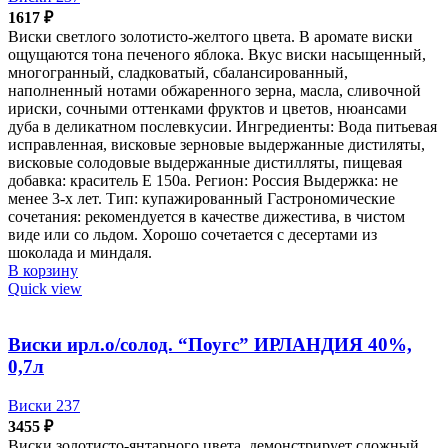
1617
₽
Виски светлого золотисто-желтого цвета. В аромате виски
ощущаются тона печеного яблока. Вкус виски насыщенный,
многогранный, сладковатый, сбалансированный,
наполненный нотами обжаренного зерна, масла, сливочной
ириски, сочными оттенками фруктов и цветов, нюансами
дуба в деликатном послевкусии. Ингредиенты: Вода питьевая
исправленная, висковые зерновые выдержанные дистиляты,
висковые солодовые выдержанные дистилляты, пищевая
добавка: краситель Е 150а. Регион: Россия Выдержка: не
менее 3-х лет. Тип: купажированный Гастрономические
сочетания: рекомендуется в качестве дижестива, в чистом
виде или со льдом. Хорошо сочетается с десертами из
шоколада и миндаля.
В корзину
Quick view
Виски ирл.о/солод. “Поугс” ИРЛАНДИЯ 40%,
0,7л
Виски 237
3455
₽
Виски золотисто-янтарного цвета, демонстрирует сложный