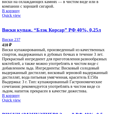
виски на охлаждающих камнях — в чистом виде или в
компании с хорошей сигарой.
В корзину
Quick view
Виски купаж. “Блэк Корсар” РФ 40%, 0,25л
Виски 237
410
₽
Виски купажированный, произведенный из качественных
спиртов, выдержанных в дубовых бочках в течение 3 лет.
Прекрасный ингредиент для приготовления разнообразных
коктейлей, а также можно употреблять в чистом виде с
добавлением льда. Ингредиенты: Висковый солодовый
выдержанный дистиллят, висковый зерновой выдержанный
дистиллят, вода питьевая умягченная, краситель Е150а
Выдержка: 3 г. Тип: купажированный Гастрономические
сочетания: рекомендуется употреблять в чистом виде со
льдом, напиток прекрасен в качестве дижестива.
В корзину
Quick view