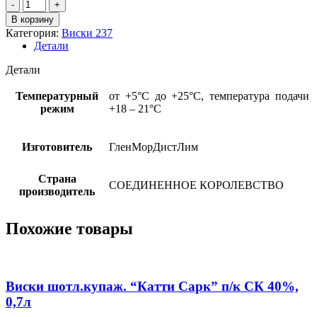
Количество
товара
В корзину
Виски
Категория:
Виски 237
о/
Детали
солод.
"Глен
Детали
Морей
Сингл
Температурный
от +5°С до +25°С, температура подачи
Молт
режим
+18 – 21°С
Оур
Классик"
СК
Изготовитель
ГленМорДистЛим
40%,
0,7л
Страна
СОЕДИНЕННОЕ КОРОЛЕВСТВО
производитель
Похожие товары
Виски шотл.купаж. “Катти Сарк” п/к СК 40%,
0,7л