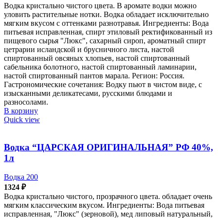
Водка кристально чистого цвета. В аромате водки можно
уловить растительные нотки. Водка обладает исключительно
мягким вкусом с оттенками разнотравья. Ингредиенты: Вода
питьевая исправленная, спирт этиловый ректификованный из
пищевого сырья "Люкс", сахарный сироп, ароматный спирт
цетрарии исландской и брусничного листа, настой
спиртованный овсяных хлопьев, настой спиртованный
сабельника болотного, настой спиртованный ламинарии,
настой спиртованный пантов марала. Регион: Россия.
Гастрономические сочетания: Водку пьют в чистом виде, с
изысканными деликатесами, русскими блюдами и
разносолами.
В корзину
Quick view
Водка “ЦАРСКАЯ ОРИГИНАЛЬНАЯ” РФ 40%,
1л
Водка 200
1324
₽
Водка кристально чистого, прозрачного цвета. обладает очень
мягким классическим вкусом. Ингредиенты: Вода питьевая
исправленная, "Люкс" (зерновой), мед липовый натуральный,