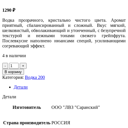
1290
₽
Водка прозрачного, кристально чистого цвета. Аромат
приятный, сбалансированный и сложный. Вкус мягкий,
шелковистый, обволакивающий и утонченный, с безупречной
текстурой и нежными тонами свежего грейпфрута.
Послевкусие наполнено нюансами специй, усиливающими
согревающий эффект.
4 в наличии
Количество
товара
В корзину
Водка
Категория:
Водка 200
"ЧИСТЫЕ
РОСЫ
Детали
ИЗ
ЯЧМЕННОГО
Детали
ЗЕРНА"
РФ
Изготовитель
ООО "ЛВЗ "Саранский"
40%,
0,5л
Страна производитель
РОССИЯ