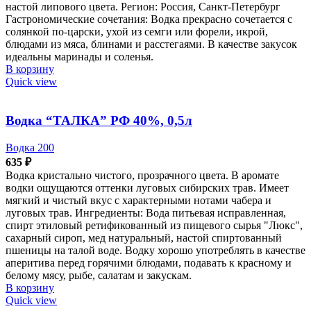
настой липового цвета. Регион: Россия, Санкт-Петербург
Гастрономические сочетания: Водка прекрасно сочетается с
солянкой по-царски, ухой из семги или форели, икрой,
блюдами из мяса, блинами и расстегаями. В качестве закусок
идеальны маринады и соленья.
В корзину
Quick view
Водка “ТАЛКА” РФ 40%, 0,5л
Водка 200
635
₽
Водка кристально чистого, прозрачного цвета. В аромате
водки ощущаются оттенки луговых сибирских трав. Имеет
мягкий и чистый вкус с характерными нотами чабера и
луговых трав. Ингредиенты: Вода питьевая исправленная,
спирт этиловый ретификованный из пищевого сырья "Люкс",
сахарный сироп, мед натуральный, настой спиртованный
пшеницы на талой воде. Водку хорошо употреблять в качестве
аперитива перед горячими блюдами, подавать к красному и
белому мясу, рыбе, салатам и закускам.
В корзину
Quick view