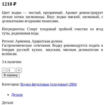
1218
₽
Цвет водки — чистый, прозрачный. Аромат демонстрирует
легкие нотки шелковицы. Вкус водки мягкий, шелковый, с
деликатными ягодными нюансами.
Ингредиенты: Спирт плодовый тройной очистки из ягод
туты, родниковая вода.
Регион: Армения, Араратская долина
Гастрономические сочетания: Водку рекомендуется подать к
блюдам русской кухни, закускам, мясным деликатесам и
колбасам.
3 в наличии
Количество
товара
В корзину
Водка
фрукт.
Категория:
Водки фруктовые (плодовые) 2804
"ИДЖЕВАН
Тут"
Детали
АРМЕНИЯ
50%,
Детали
0,5л