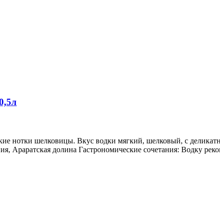
0,5л
гкие нотки шелковицы. Вкус водки мягкий, шелковый, с делик
ния, Араратская долина Гастрономические сочетания: Водку реко