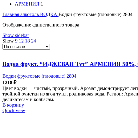
АРМЕНИЯ
1
Главная
алкоголь
ВОДКА
Водки фруктовые (плодовые) 2804
Отображение единственного товара
Show sidebar
Show
9
12
18
24
Водка фрукт. “ИДЖЕВАН Тут” АРМЕНИЯ 50%, 
Водки фруктовые (плодовые) 2804
1218
₽
Цвет водки — чистый, прозрачный. Аромат демонстрирует ле
тройной очистки из ягод туты, родниковая вода. Регион: Арме
деликатесам и колбасам.
В корзину
Quick view