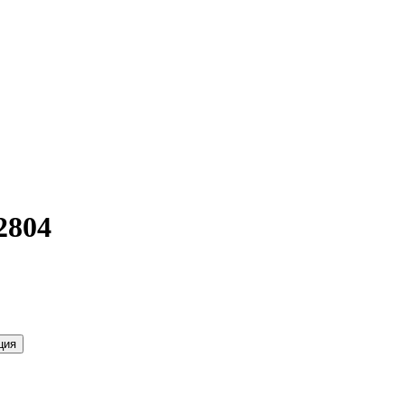
2804
ция