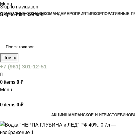
Menu
Skip to navigation
О МАГАЗИНАХ
СКИДКИ
КОМАНДА
МЕРОПРИЯТИЯ
КОРПОРАТИВНЫЕ П
Skip to main content
Поиск
+7 (961) 301-12-51
0
items
0
₽
Menu
0
items
0
₽
АКЦИИ
ШАМПАНСКОЕ И ИГРИСТОЕ
ВИНО
В