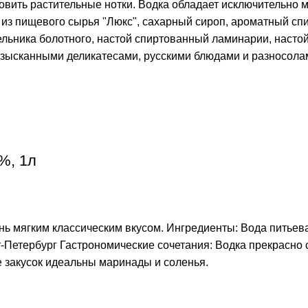
ловить растительные нотки. Водка обладает исключительно 
з пищевого сырья "Люкс", сахарный сироп, ароматный спир
льника болотного, настой спиртованный ламинарии, настой
 изысканными деликатесами, русскими блюдами и разносола
%, 1л
ень мягким классическим вкусом. Ингредиенты: Вода питьев
т-Петербург Гастрономические сочетания: Водка прекрасно с
е закусок идеальны маринады и соленья.