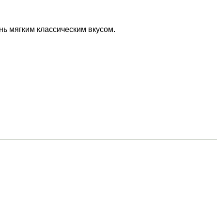
ень мягким классическим вкусом.
ону
О магазинах
я улица, 81/31 (Чехова д 31)
Дегустации
Скидки
роезд, Котельники