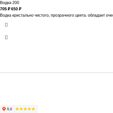
Водка 200
705
₽
650
₽
Водка кристально чистого, прозрачного цвета. обладает оч
Ростов-на-Д
+7 (961) 301-12-51
Большая Садова
Москва
Коммерческий п