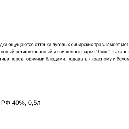
одки ощущаются оттенки луговых сибирских трав. Имеет мяг
тиловый ретификованный из пищевого сырья "Люкс", сахар
тива перед горячими блюдами, подавать к красному и белому
 РФ 40%, 0,5л