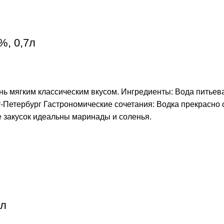
, 0,7л
ень мягким классическим вкусом. Ингредиенты: Вода питьев
т-Петербург Гастрономические сочетания: Водка прекрасно с
е закусок идеальны маринады и соленья.
5л