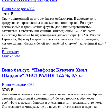
Вино молодое 4032
1911
₽
Светло-лимонный цвет с зелёными отблесками. В аромате тона
цитрусовых, крыжовника и свежескошенной травы. Во вкусе
косточковые и тропические фрукты дополнены травянистыми
оттенками. Освежающий финиш. Ингредиенты: Вино из сорта
винограда Каберне Блан; консервант диоксид серы (Е220). Регион:
Германия, Пфальц Гастрономические сочетания: Киш с овощами,
лёгкие салаты, блюда с белой или зелёной спаржей, запечённый козий
сыр.
В корзину
Quick view
Вино бел.сух. “Пенфолдс Кунунга Хилл
Шардоне” АВСТРАЛИЯ 12,5%, 0,75л
Вино молодое 4032
3743
₽
Деликатный лимонно-желтый цвет с зеленоватым оттенком. Аромат
свежий и фруктовый с доминантой белого персика, абрикосов,
грейпфрута, нотами бриоши и элегантным минеральным оттенком.
Освежающее и минеральное во вкусе с нотами манго и персика.