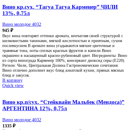
Вино кр.сух. “Тагуа Тагуа Карменер” ЧИЛИ
13%, 0,75л
Вино молодое 4032
945
₽
Вкус вина повторяет оттенки аромата, впечатляя своей структурой с
шелковистыми танинами, мягкой кислотностью и приятным, сухим
послевкусием.В аромате вина угадываются мягкие цветочные и
травяные тона, ноты спелых красных фруктов и ванили.Вино
окрашено в насыщенный красно-рубиновый цвет. Ингредиенты: Вино
из сорта винограда Карменер 100%; консервант диоксид серы (Е220).
Регион: Чили, Центральная Долина Гастрономические сочетания:
Вино отлично дополнит вкус блюд азиатской кухни, пряных мясных
блюд и закусок.
В корзину
Quick view
Вино кр.п/сух. “Стейквайн Мальбек (Мендоса)”
АРГЕНТИНА 12%, 0,75л
Вино молодое 4032
1335
₽