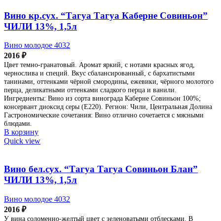
Вино кр.сух. “Тагуа Тагуа Каберне Совиньон”
ЧИЛИ 13%, 1,5л
Вино молодое 4032
2016
₽
Цвет темно-гранатовый. Аромат яркий, с нотами красных ягод,
чернослива и специй. Вкус сбалансированный, с бархатистыми
танинами, оттенками чёрной смородины, ежевики, чёрного молотого
перца, деликатными оттенками сладкого перца и ванили.
Ингредиенты: Вино из сорта винограда Каберне Совиньон 100%;
консервант диоксид серы (Е220). Регион: Чили, Центральная Долина
Гастрономические сочетания: Вино отлично сочетается с мясными
блюдами.
В корзину
Quick view
Вино бел.сух. “Тагуа Тагуа Совиньон Блан”
ЧИЛИ 13%, 1,5л
Вино молодое 4032
2016
₽
У вина соломенно-желтый цвет с зеленоватыми отблесками. В