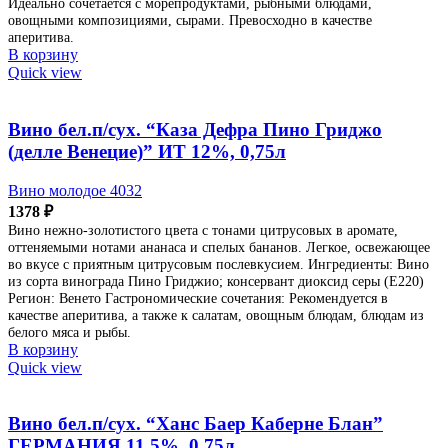
Идеально сочетается с морепродуктами, рыбными блюдами,
овощными композициями, сырами. Превосходно в качестве
аперитива.
В корзину
Quick view
Вино бел.п/сух. “Каза Дефра Пино Гриджо
(делле Венецие)” ИТ 12%, 0,75л
Вино молодое 4032
1378
₽
Вино нежно-золотистого цвета с тонами цитрусовых в аромате,
оттеняемыми нотами ананаса и спелых бананов. Легкое, освежающее
во вкусе с приятным цитрусовым послевкусием. Ингредиенты: Вино
из сорта винограда Пино Гриджио; консервант диоксид серы (Е220)
Регион: Венето Гастрономические сочетания: Рекомендуется в
качестве аперитива, а также к салатам, овощным блюдам, блюдам из
белого мяса и рыбы.
В корзину
Quick view
Вино бел.п/сух. “Ханс Баер Каберне Блан”
ГЕРМАНИЯ 11,5%, 0,75л