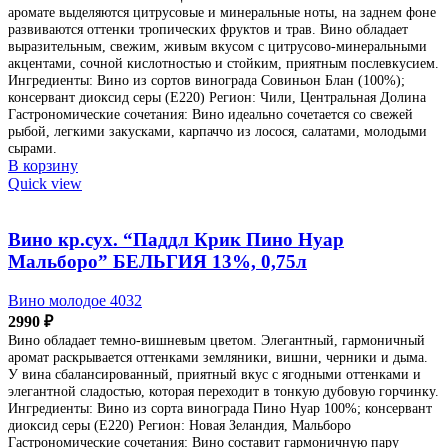
аромате выделяются цитрусовые и минеральные ноты, на заднем фоне
развиваются оттенки тропических фруктов и трав. Вино обладает
выразительным, свежим, живым вкусом с цитрусово-минеральными
акцентами, сочной кислотностью и стойким, приятным послевкусием.
Ингредиенты: Вино из сортов винограда Совиньон Блан (100%);
консервант диоксид серы (Е220) Регион: Чили, Центральная Долина
Гастрономические сочетания: Вино идеально сочетается со свежей
рыбой, легкими закусками, карпаччо из лосося, салатами, молодыми
сырами.
В корзину
Quick view
Вино кр.сух. “Паддл Крик Пино Нуар
Мальборо” БЕЛЬГИЯ 13%, 0,75л
Вино молодое 4032
2990
₽
Вино обладает темно-вишневым цветом. Элегантный, гармоничный
аромат раскрывается оттенками земляники, вишни, черники и дыма.
У вина сбалансированный, приятный вкус с ягодными оттенками и
элегантной сладостью, которая переходит в тонкую дубовую горчинку.
Ингредиенты: Вино из сорта винограда Пино Нуар 100%; консервант
диоксид серы (Е220) Регион: Новая Зеландия, Мальборо
Гастрономические сочетания: Вино составит гармоничную пару