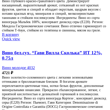
Вино глубокого красно-гранатового цвета. Демонстрирует
насыщенный, выразительный аромат, сотканный из нот красных
фруктов, цветов и специй и обладает округлым, щедрым вкусом с
нотами красных ягод, минералов и специй, мелкозернистыми
танинами и стойким послевкусием. Ингредиенты: Вино из сорта
винограда Мальбек 100%; консервант диоксид серы (Е220). Регион:
Мендоза Гастрономические сочетания: Вино отлично гармонирует со
стейком Т-боун, стейком из телятины и свинины, мясом на гриле.
В корзину
Quick view
Вино бел.сух. “Гави Вилла Сколька” ИТ 12%,
0,75л
Вино молодое 4032
4721
₽
Вино золотисто-соломенного цвета с легкими зеленоватыми
оттенками и бриллиантовым блеском. В богатом аромате
переплетаются цветочные тона, нотки белых фруктов, дополненные
минеральными нюансами. Прекрасно сбалансированное, легкое, с
приятной кислотностью и деликатной горчинкой в послевкусии.
Ингредиенты: Вино из сорта винограда Кортезе ; консервант диоксид
серы (Е220) Регион: Пьемонт, Гави Категория: Denominazione di
Origine Controllata e Garantita (DOCG) Гастрономические сочетания: