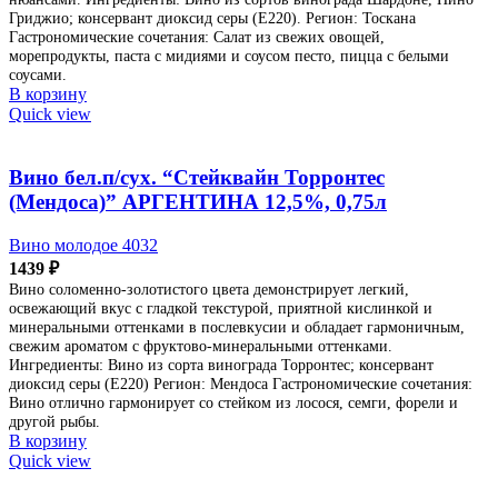
Гриджио; консервант диоксид серы (Е220). Регион: Тоскана
Гастрономические сочетания: Салат из свежих овощей,
морепродукты, паста с мидиями и соусом песто, пицца с белыми
соусами.
В корзину
Quick view
Вино бел.п/сух. “Стейквайн Торронтес
(Мендоса)” АРГЕНТИНА 12,5%, 0,75л
Вино молодое 4032
1439
₽
Вино соломенно-золотистого цвета демонстрирует легкий,
освежающий вкус с гладкой текстурой, приятной кислинкой и
минеральными оттенками в послевкусии и обладает гармоничным,
свежим ароматом с фруктово-минеральными оттенками.
Ингредиенты: Вино из сорта винограда Торронтес; консервант
диоксид серы (Е220) Регион: Мендоса Гастрономические сочетания:
Вино отлично гармонирует со стейком из лосося, семги, форели и
другой рыбы.
В корзину
Quick view