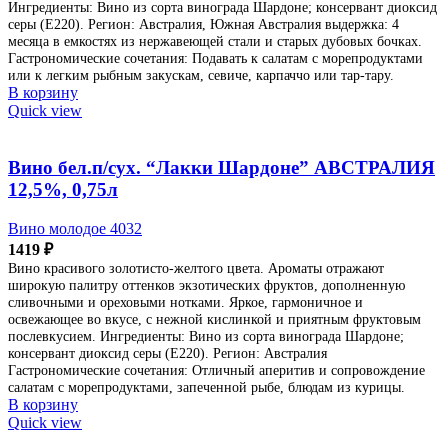
Ингредиенты: Вино из сорта винограда Шардоне; консервант диоксид
серы (Е220). Регион: Австралия, Южная Австралия выдержка: 4
месяца в емкостях из нержавеющей стали и старых дубовых бочках.
Гастрономические сочетания: Подавать к салатам с морепродуктами
или к легким рыбным закускам, севиче, карпаччо или тар-тару.
В корзину
Quick view
Вино бел.п/сух. “Лакки Шардоне” АВСТРАЛИЯ
12,5%, 0,75л
Вино молодое 4032
1419
₽
Вино красивого золотисто-желтого цвета. Ароматы отражают
широкую палитру оттенков экзотических фруктов, дополненную
сливочными и ореховыми нотками. Яркое, гармоничное и
освежающее во вкусе, с нежной кислинкой и приятным фруктовым
послевкусием. Ингредиенты: Вино из сорта винограда Шардоне;
консервант диоксид серы (Е220). Регион: Австралия
Гастрономические сочетания: Отличный аперитив и сопровождение
салатам с морепродуктами, запеченной рыбе, блюдам из курицы.
В корзину
Quick view