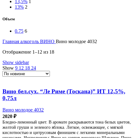
13,5%
1
13%
2
Объем
0.75
6
Главная
алкоголь
ВИНО
Вино молодое 4032
Сортировка:
Отображение 1–12 из 18
самые
Show sidebar
недавние
Show
9
12
18
24
Вино бел.сух. “Ле Риме (Тоскана)” ИТ 12,5%,
0,75л
Вино молодое 4032
2020
₽
Бледно-лимонный цвет. В аромате раскрываются тона белых цветов,
желтой груши и зеленого яблока. Легкое, освежающее, с мягкой
кислотностью и цитрусовым финишем с легкими минеральными
нюансами. Ингредиенты: Вино из сортов винограда Шардоне, Пино