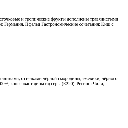
косточковые и тропические фрукты дополнены травянистыми
н: Германия, Пфальц Гастрономические сочетания: Киш с
 танинами, оттенками чёрной смородины, ежевики, чёрного
0%; консервант диоксид серы (Е220). Регион: Чили,