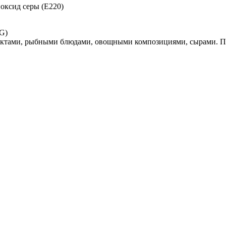
иоксид серы (Е220)
CG)
дуктами, рыбными блюдами, овощными композициями, сырами. Пр