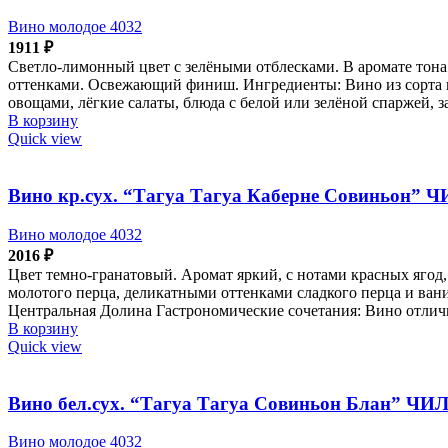
Вино молодое 4032
1911
₽
Светло-лимонный цвет с зелёными отблесками. В аромате тон
оттенками. Освежающий финиш. Ингредиенты: Вино из сорта ви
овощами, лёгкие салаты, блюда с белой или зелёной спаржей, 
В корзину
Quick view
Вино кр.сух. “Тагуа Тагуа Каберне Совиньон” Ч
Вино молодое 4032
2016
₽
Цвет темно-гранатовый. Аромат яркий, с нотами красных ягод
молотого перца, деликатными оттенками сладкого перца и ван
Центральная Долина Гастрономические сочетания: Вино отлич
В корзину
Quick view
Вино бел.сух. “Тагуа Тагуа Совиньон Блан” ЧИЛ
Вино молодое 4032