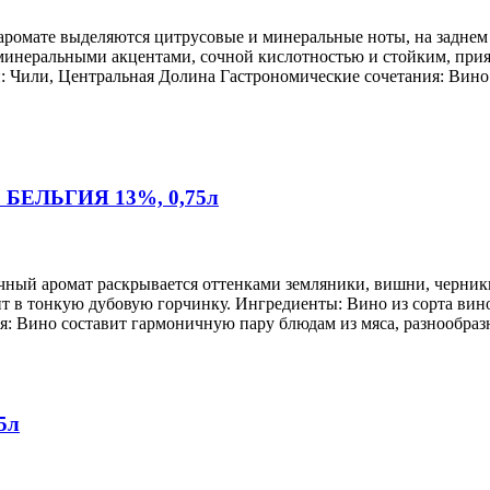
аромате выделяются цитрусовые и минеральные ноты, на заднем
минеральными акцентами, сочной кислотностью и стойким, при
: Чили, Центральная Долина Гастрономические сочетания: Вино 
” БЕЛЬГИЯ 13%, 0,75л
ный аромат раскрывается оттенками земляники, вишни, черники
ит в тонкую дубовую горчинку. Ингредиенты: Вино из сорта вин
я: Вино составит гармоничную пару блюдам из мяса, разнообразн
5л