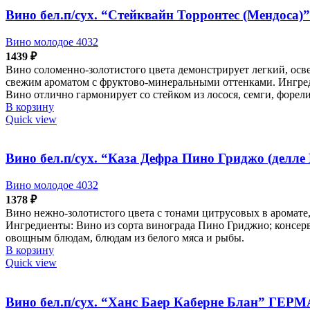
Вино бел.п/сух. “Стейквайн Торронтес (Мендоса
Вино молодое 4032
1439
₽
Вино соломенно-золотистого цвета демонстрирует легкий, осв
свежим ароматом с фруктово-минеральными оттенками. Ингреди
Вино отлично гармонирует со стейком из лосося, семги, форел
В корзину
Quick view
Вино бел.п/сух. “Каза Дефра Пино Гриджо (делле
Вино молодое 4032
1378
₽
Вино нежно-золотистого цвета с тонами цитрусовых в аромате
Ингредиенты: Вино из сорта винограда Пино Гриджио; консерва
овощным блюдам, блюдам из белого мяса и рыбы.
В корзину
Quick view
Вино бел.п/сух. “Ханс Баер Каберне Блан” ГЕР