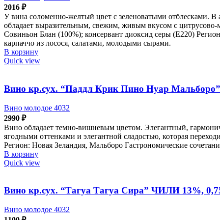
2016
₽
У вина соломенно-желтый цвет с зеленоватыми отблесками. В 
обладает выразительным, свежим, живым вкусом с цитрусово-
Совиньон Блан (100%); консервант диоксид серы (Е220) Регион
карпаччо из лосося, салатами, молодыми сырами.
В корзину
Quick view
Вино кр.сух. “Паддл Крик Пино Нуар Мальборо
Вино молодое 4032
2990
₽
Вино обладает темно-вишневым цветом. Элегантный, гармонич
ягодными оттенками и элегантной сладостью, которая переход
Регион: Новая Зеландия, Мальборо Гастрономические сочетани
В корзину
Quick view
Вино кр.сух. “Тагуа Тагуа Сира” ЧИЛИ 13%, 0,7
Вино молодое 4032
1100
₽