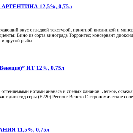
)” АРГЕНТИНА 12,5%, 0,75л
ежающий вкус с гладкой текстурой, приятной кислинкой и мине
енты: Вино из сорта винограда Торронтес; консервант диоксид
и и другой рыбы.
 Венецие)” ИТ 12%, 0,75л
, оттеняемыми нотами ананаса и спелых бананов. Легкое, освеж
нт диоксид серы (Е220) Регион: Венето Гастрономические сочета
МАНИЯ 11,5%, 0,75л