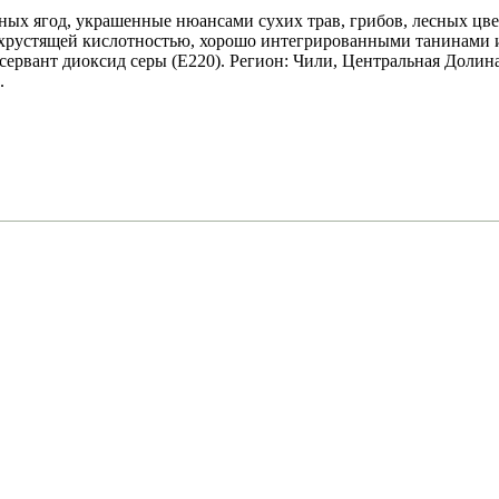
ных ягод, украшенные нюансами сухих трав, грибов, лесных цв
, хрустящей кислотностью, хорошо интегрированными танинами
ервант диоксид серы (Е220). Регион: Чили, Центральная Долина
.