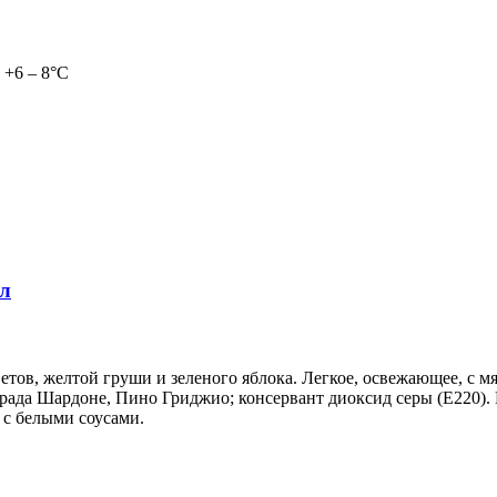
 +6 – 8°С
5л
етов, желтой груши и зеленого яблока. Легкое, освежающее, с
да Шардоне, Пино Гриджио; консервант диоксид серы (Е220). Р
 с белыми соусами.