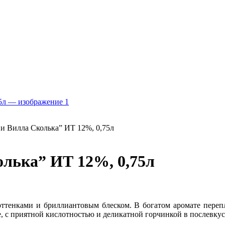
ви Вилла Сколька” ИТ 12%, 0,75л
олька” ИТ 12%, 0,75л
оттенками и бриллиантовым блеском. В богатом аромате переп
 с приятной кислотностью и деликатной горчинкой в послевкус