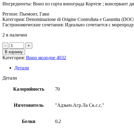
Ингредиенты: Вино из сорта винограда Кортезе ; консервант д
Регион: Пьемонт, Гави
Категория: Denominazione di Origine Controllata e Garantita (DO
Гастрономические сочетания: Идеально сочетается с морепро
2 в наличии
Количество
товара
В корзину
Вино
Категория:
Вино молодое 4032
бел.сух.
"Гави
Детали
Вилла
Сколька"
Детали
ИТ
12%,
Калорийность
70
0,75л
Изготовитель
"Адзьен.Агр.Ла Ск.с.с."
Белки
0,2