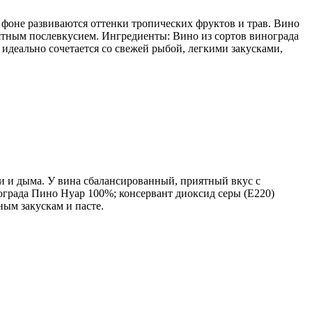
 фоне развиваются оттенки тропических фруктов и трав. Вино
ятным послевкусием. Ингредиенты: Вино из сортов винограда
идеально сочетается со свежей рыбой, легкими закусками,
 и дыма. У вина сбалансированный, приятный вкус с
ограда Пино Нуар 100%; консервант диоксид серы (Е220)
ым закускам и пасте.