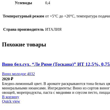
Углеводы
0,4
Температурный режим
от +5°С до +20°С, температура подачи
Страна производитель
ИТАЛИЯ
Похожие товары
Вино бел.сух. “Ле Риме (Тоскана)” ИТ 12,5%, 0,7
Вино молодое 4032
2020
₽
Бледно-лимонный цвет. В аромате раскрываются тона белых цв
минеральными нюансами. Ингредиенты: Вино из сортов виногра
овощей, морепродукты, паста с мидиями и соусом песто, пицца
В корзину
Quick view