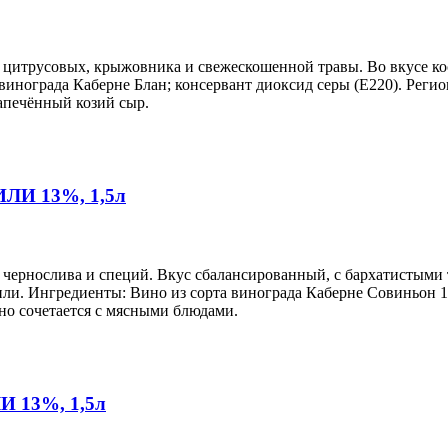
а цитрусовых, крыжовника и свежескошенной травы. Во вкусе 
нограда Каберне Блан; консервант диоксид серы (Е220). Регио
запечённый козий сыр.
ИЛИ 13%, 1,5л
, чернослива и специй. Вкус сбалансированный, с бархатистыми
или. Ингредиенты: Вино из сорта винограда Каберне Совиньон 10
но сочетается с мясными блюдами.
И 13%, 1,5л