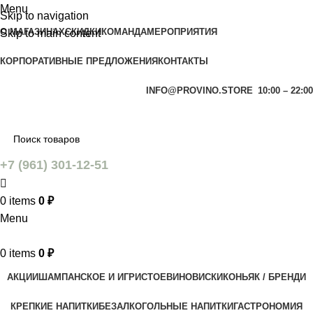
Menu
Skip to navigation
О МАГАЗИНАХ
СКИДКИ
КОМАНДА
МЕРОПРИЯТИЯ
Skip to main content
КОРПОРАТИВНЫЕ ПРЕДЛОЖЕНИЯ
КОНТАКТЫ
INFO@PROVINO.STORE
10:00 – 22:00
+7 (961) 301-12-51
0
items
0
₽
Menu
0
items
0
₽
АКЦИИ
ШАМПАНСКОЕ И ИГРИСТОЕ
ВИНО
ВИСКИ
КОНЬЯК / БРЕНДИ
КРЕПКИЕ НАПИТКИ
БЕЗАЛКОГОЛЬНЫЕ НАПИТКИ
ГАСТРОНОМИЯ