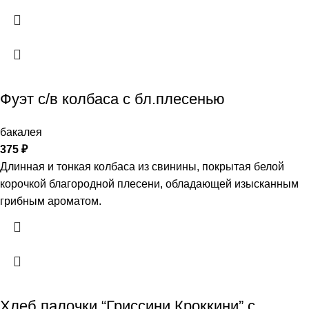
Фуэт с/в колбаса с бл.плесенью
бакалея
375
₽
Длинная и тонкая колбаса из свинины, покрытая белой
корочкой благородной плесени, обладающей изысканным
грибным ароматом.
Хлеб.палочки “Гриссини Кроккини” с