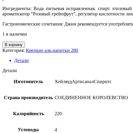
Ингредиенты: Вода питьевая исправленная, спирт этиловый
ароматизатор “Розовый грейпфрут”, регулятор кислотности ли
Гастрономические сочетания: Джин рекомендуется употреблять в
1 в наличии
Количество
В корзину
товара
Категория:
Крепкие алк.напитки 280
Джин
"Уитли
Детали
Нейлл
Розовый
Детали
Грейпфрут"
43%,
Изготовитель
ХейлвудАртисаналСпиритс
0,7л
Страна производитель
СОЕДИНЕННОЕ КОРОЛЕВСТВО
Калорийность
220
Углеводы
4