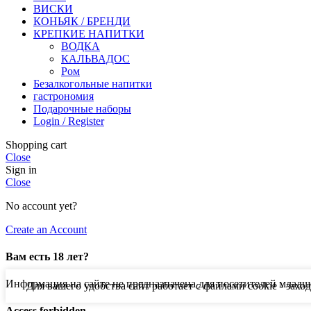
ВИСКИ
КОНЬЯК / БРЕНДИ
КРЕПКИЕ НАПИТКИ
ВОДКА
КАЛЬВАДОС
Ром
Безалкогольные напитки
гастрономия
Подарочные наборы
Login / Register
Shopping cart
Close
Sign in
Close
No account yet?
Create an Account
Вам есть 18 лет?
Информация на сайте не предназначена для посетителей младше
Для вашего удобства сайт работает с файлами cookie - захо
Access forbidden