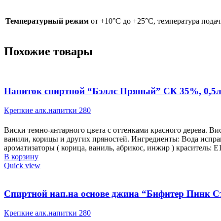
Температурный режим
от +10°С до +25°С, температура подач
Похожие товары
Напиток спиртной “Бэллс Пряный” СК 35%, 0,5
Крепкие алк.напитки 280
Виски темно-янтарного цвета с оттенками красного дерева. В
ванили, корицы и других пряностей. Ингредиенты: Вода испр
ароматизаторы ( корица, ваниль, абрикос, инжир ) краситель: Е
В корзину
Quick view
Спиртной нап.на основе джина “Бифитер Пинк С
Крепкие алк.напитки 280