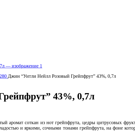
 280
Джин “Уитли Нейлл Розовый Грейпфрут” 43%, 0,7л
Грейпфрут” 43%, 0,7л
тый аромат соткан из нот грейпфрута, цедры цитрусовых фрук
ладостью и яркими, сочными тонами грейпфрута, на фоне котор