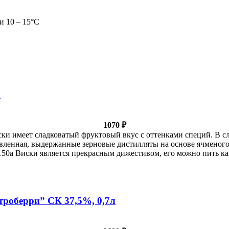
и 10 – 15°С
л
1070
₽
иски имеет сладковатый фруктовый вкус с оттенками специй. В 
авленная, выдержанные зерновые дистилляты на основе ячменог
150а Виски является прекрасным дижестивом, его можно пить как 
троберри” СК 37,5%, 0,7л