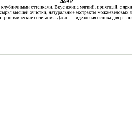
2699
₽
с клубничными оттенками. Вкус джина мягкий, приятный, с ярк
сырья высшей очистки, натуральные экстракты можжевеловых яг
Гастрономические сочетания: Джин — идеальная основа для разн