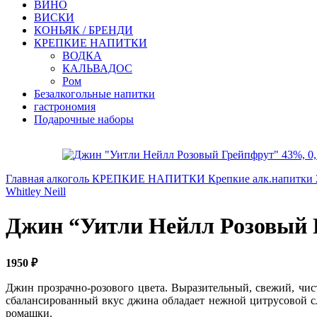
ВИНО
ВИСКИ
КОНЬЯК / БРЕНДИ
КРЕПКИЕ НАПИТКИ
ВОДКА
КАЛЬВАДОС
Ром
Безалкогольные напитки
гастрономия
Подарочные наборы
Главная
алкоголь
КРЕПКИЕ НАПИТКИ
Крепкие алк.напитки
Whitley Neill
Джин “Уитли Нейлл Розовый 
1950
₽
Джин прозрачно-розового цвета. Выразительный, свежий, чис
сбалансированный вкус джина обладает нежной цитрусовой с
ромашки.