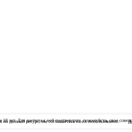
 18 лет. Для доступа к ней подтвердите, пожалуйста, свое сове
дя на данный ресурс, вы соглашаетесь на их использование.
A