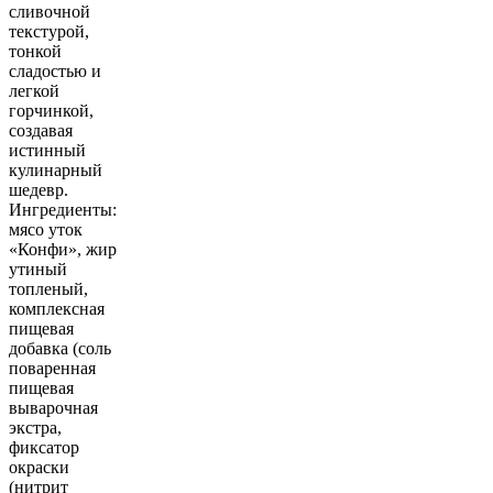
сливочной
текстурой,
тонкой
сладостью и
легкой
горчинкой,
создавая
истинный
кулинарный
шедевр.
Ингредиенты:
мясо уток
«Конфи», жир
утиный
топленый,
комплексная
пищевая
добавка (соль
поваренная
пищевая
выварочная
экстра,
фиксатор
окраски
(нитрит