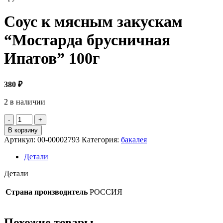
Соус к мясным закускам
“Мостарда брусничная
Ипатов” 100г
380
₽
2 в наличии
Количество
товара
В корзину
Соус
Артикул:
00-00002793
Категория:
бакалея
к
мясным
Детали
закускам
"Мостарда
Детали
брусничная
Ипатов"
Страна производитель
РОССИЯ
100г
Похожие товары