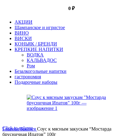
0
₽
АКЦИИ
Шампанское и игристое
ВИНО
ВИСКИ
КОНЬЯК / БРЕНДИ
КРЕПКИЕ НАПИТКИ
ВОДКА
КАЛЬВАДОС
Ром
Безалкогольные напитки
гастрономия
Подарочные наборы
Click to enlarge
Главная
бакалея
Соус к мясным закускам “Мостарда
брусничная Ипатов” 100г