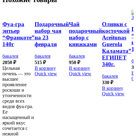
Фуа-гра
Подарочный
Чай
Оливки с
П
энтьер
набор чая
подарочный
косточкой
“
“Франкоте”
на 23
набор с
Aceitunas
н
140г
февраля
книжками
Guerola
1
Каламата”
бакалея
бакалея
бакалея
ЕГИПЕТ
ба
2050
₽
515
₽
950
₽
340г.
3
Цельная
В корзину
В корзину
В
печень — это
Quick view
Quick view
бакалея
Qu
высшее
330
₽
проявление
В корзину
роскоши и
Quick view
утонченности
среди всех
видов фуа-гра.
Ее
насыщенный и
яркий вкус
сочетается с
нежной