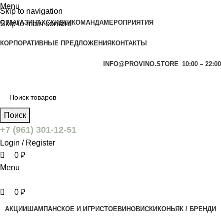
0
0
Menu
Skip to navigation
О МАГАЗИНАХ
СКИДКИ
КОМАНДА
МЕРОПРИЯТИЯ
Skip to main content
КОРПОРАТИВНЫЕ ПРЕДЛОЖЕНИЯ
КОНТАКТЫ
INFO@PROVINO.STORE
10:00 – 22:00
Поиск
+7 (961) 301-12-51
Login / Register
0
₽
Menu
0
₽
АКЦИИ
ШАМПАНСКОЕ И ИГРИСТОЕ
ВИНО
ВИСКИ
КОНЬЯК / БРЕНДИ