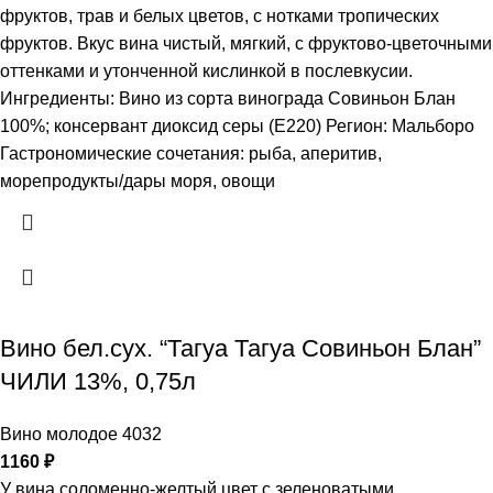
фруктов, трав и белых цветов, с нотками тропических
фруктов. Вкус вина чистый, мягкий, с фруктово-цветочными
оттенками и утонченной кислинкой в послевкусии.
Ингредиенты: Вино из сорта винограда Совиньон Блан
100%; консервант диоксид серы (Е220) Регион: Мальборо
Гастрономические сочетания: рыба, аперитив,
морепродукты/дары моря, овощи
Вино бел.сух. “Тагуа Тагуа Совиньон Блан”
ЧИЛИ 13%, 0,75л
Вино молодое 4032
1160
₽
У вина соломенно-желтый цвет с зеленоватыми