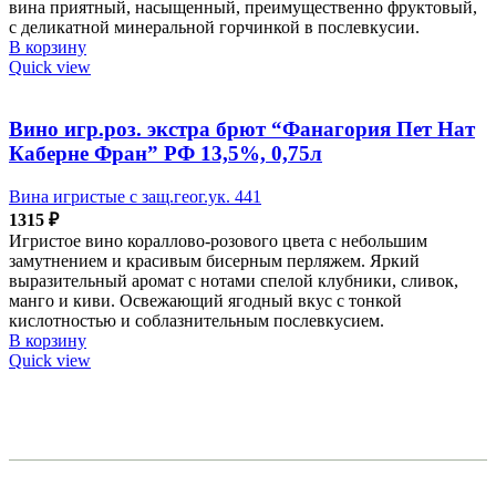
вина приятный, насыщенный, преимущественно фруктовый,
с деликатной минеральной горчинкой в послевкусии.
В корзину
Quick view
Вино игр.роз. экстра брют “Фанагория Пет Нат
Каберне Фран” РФ 13,5%, 0,75л
Вина игристые с защ.геог.ук. 441
1315
₽
Игристое вино кораллово-розового цвета с небольшим
замутнением и красивым бисерным перляжем. Яркий
выразительный аромат с нотами спелой клубники, сливок,
манго и киви. Освежающий ягодный вкус с тонкой
кислотностью и соблазнительным послевкусием.
В корзину
Quick view