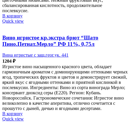
цветочными нюансами. Нежный фруктовый вкус,
сбалансированная кислотность, продолжительное
послевкусие.
В корзину
Quick view
Вино игристое кр.экстра брют “Шато
Пино.Петнат.Мерло” РФ 11%, 0,75л
Вина игристые с защ.геог.ук. 441
1204
₽
Игристое вино насыщенного красного цвета, обладает
гармоничным ароматом с доминирующими оттенками черных
ягод, тропических фруктов и цветов и демонстрирует свежий,
яркий вкус с ягодными оттенками и приятной кислинкой в
послевкусии. Ингредиенты: Вино из сорта винограда Мерло;
консервант диоксид серы (Е220). Регион: Кубань.
Новороссийск. Гастрономические сочетания: Игристое вино
великолепно в качестве аперитива, отлично сочетается с
прошутто с дыней, дичью и ягодными десертами.
В корзину
Quick view