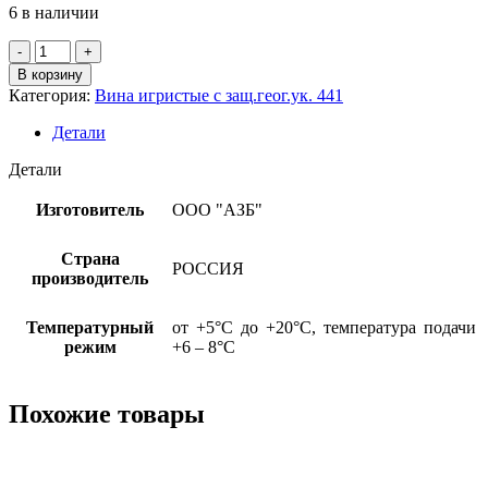
6 в наличии
Количество
товара
В корзину
Вино
Категория:
Вина игристые с защ.геог.ук. 441
игр.
бел.п/
Детали
сл.
"Золотая
Детали
Балка"
РФ,
Изготовитель
ООО "АЗБ"
12%,
0,75л
Страна
РОССИЯ
производитель
Температурный
от +5°С до +20°С, температура подачи
режим
+6 – 8°С
Похожие товары