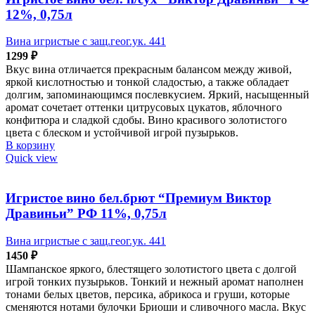
12%, 0,75л
Вина игристые с защ.геог.ук. 441
1299
₽
Вкус вина отличается прекрасным балансом между живой,
яркой кислотностью и тонкой сладостью, а также обладает
долгим, запоминающимся послевкусием. Яркий, насыщенный
аромат сочетает оттенки цитрусовых цукатов, яблочного
конфитюра и сладкой сдобы. Вино красивого золотистого
цвета с блеском и устойчивой игрой пузырьков.
В корзину
Quick view
Игристое вино бел.брют “Премиум Виктор
Дравиньи” РФ 11%, 0,75л
Вина игристые с защ.геог.ук. 441
1450
₽
Шампанское яркого, блестящего золотистого цвета с долгой
игрой тонких пузырьков. Тонкий и нежный аромат наполнен
тонами белых цветов, персика, абрикоса и груши, которые
сменяются нотами булочки Бриоши и сливочного масла. Вкус