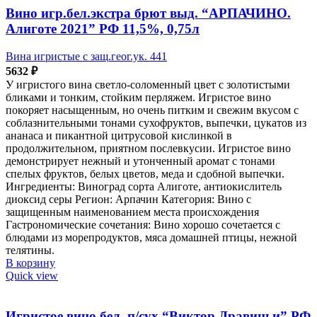
Вино игр.бел.экстра брют выд. “АРПАЧИНО.
Алиготе 2021” РФ 11,5%, 0,75л
Вина игристые с защ.геог.ук. 441
5632
₽
У игристого вина светло-соломенный цвет с золотистыми
бликами и тонким, стойким перляжем. Игристое вино
покоряет насыщенным, но очень питким и свежим вкусом с
соблазнительными тонами сухофруктов, выпечки, цукатов из
ананаса и пикантной цитрусовой кислинкой в
продолжительном, приятном послевкусии. Игристое вино
демонстрирует нежный и утонченный аромат с тонами
спелых фруктов, белых цветов, меда и сдобной выпечки.
Ингредиенты: Виноград сорта Алиготе, антиокислитель
диоксид серы Регион: Арпачин Категория: Вино с
защищенным наименованием места происхождения
Гастрономические сочетания: Вино хорошо сочетается с
блюдами из морепродуктов, мяса домашней птицы, нежной
телятины.
В корзину
Quick view
Игристое вино бел. п/сух “Виктор Дравиньи” РФ