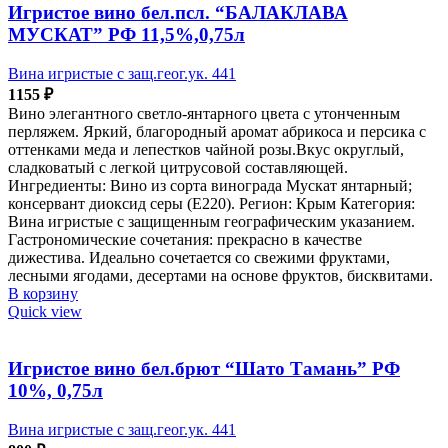
Игристое вино бел.псл. “БАЛАКЛАВА
МУСКАТ” РФ 11,5%,0,75л
Вина игристые с защ.геог.ук. 441
1155
₽
Вино элегантного светло-янтарного цвета с утонченным
перляжем. Яркий, благородный аромат абрикоса и персика с
оттенками меда и лепестков чайной розы.Вкус округлый,
сладковатый с легкой цитрусовой составляющей.
Ингредиенты: Вино из сорта винограда Мускат янтарный;
консервант диоксид серы (Е220). Регион: Крым Категория:
Вина игристые с защищенным географическим указанием.
Гастрономические сочетания: прекрасно в качестве
дижестива. Идеально сочетается со свежими фруктами,
лесными ягодами, десертами на основе фруктов, бисквитами.
В корзину
Quick view
Игристое вино бел.брют “Шато Тамань” РФ
10%, 0,75л
Вина игристые с защ.геог.ук. 441