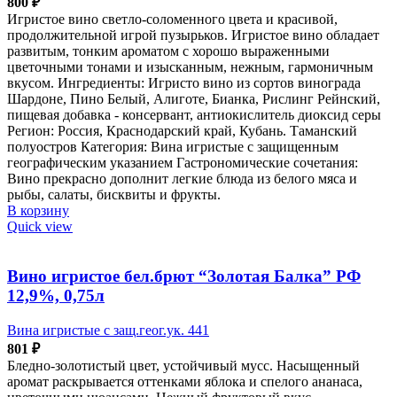
800
₽
Игристое вино светло-соломенного цвета и красивой,
продолжительной игрой пузырьков. Игристое вино обладает
развитым, тонким ароматом с хорошо выраженными
цветочными тонами и изысканным, нежным, гармоничным
вкусом. Ингредиенты: Игристо вино из сортов винограда
Шардоне, Пино Белый, Алиготе, Бианка, Рислинг Рейнский,
пищевая добавка - консервант, антиокислитель диоксид серы
Регион: Россия, Краснодарский край, Кубань. Таманский
полуостров Категория: Вина игристые с защищенным
географическим указанием Гастрономические сочетания:
Вино прекрасно дополнит легкие блюда из белого мяса и
рыбы, салаты, бисквиты и фрукты.
В корзину
Quick view
Вино игристое бел.брют “Золотая Балка” РФ
12,9%, 0,75л
Вина игристые с защ.геог.ук. 441
801
₽
Бледно-золотистый цвет, устойчивый мусс. Насыщенный
аромат раскрывается оттенками яблока и спелого ананаса,