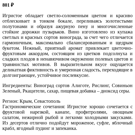
801
₽
Игристое обладает светло-соломенным цветом и красиво
отблескивает в тонком бокале, переливаясь золотистыми
полутонами и образуя ажурную пену и многочисленные
стойкие дорожки пузырьков. Вино изготовлено из купажа
светлых и красных сортов винограда, за счет чего отличается
гармоничным, максимально сбалансированным и щедрым
букетом. Нежный, приятный аромат привлекает цветочно-
фруктовым аккордом, состоящим из цветков подсолнуха и
сладких плодов в ненавязчивом окружении полевых цветов и
травянистых мотивов. В выразительном вкусе ощущается
деликатная фиктивность и умеренная сладость, переходящие в
долгоиграющее, устойчивое послевкусие.
Ингредиенты: Виноград сортов Алиготе, Рислинг, Совиньон
Зеленый, Ркацители, сахар, пищевая добавка – диоксид серы.
Регион: Крым, Севастополь
Гастрономические сочетания: Игристое хорошо сочетается с
фруктовой нарезкой, канапе, профитролями, овощным
салатом, нежирной рыбой и легкими холодными закусками.
Из десертов отлично подойдут мороженое, суфле, яблочный
крабл, ягодный пудинг и запеканка.