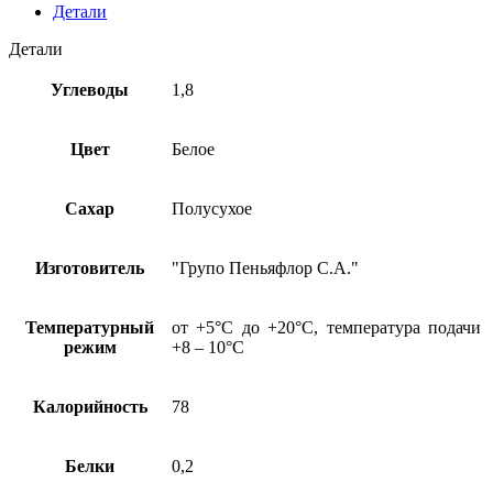
сух.
Детали
"Стейквайн
Торронтес
Детали
Мендоса"
АРГЕНТИНА
Углеводы
1,8
12,5%,
0,75л
Цвет
Белое
Сахар
Полусухое
Изготовитель
"Групо Пеньяфлор С.А."
Температурный
от +5°С до +20°С, температура подачи
режим
+8 – 10°С
Калорийность
78
Белки
0,2