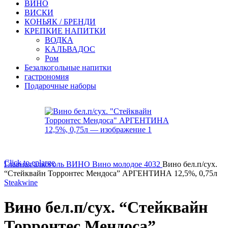
ВИНО
ВИСКИ
КОНЬЯК / БРЕНДИ
КРЕПКИЕ НАПИТКИ
ВОДКА
КАЛЬВАДОС
Ром
Безалкогольные напитки
гастрономия
Подарочные наборы
Click to enlarge
Главная
алкоголь
ВИНО
Вино молодое 4032
Вино бел.п/сух.
“Стейквайн Торронтес Мендоса” АРГЕНТИНА 12,5%, 0,75л
Steakwine
Вино бел.п/сух. “Стейквайн
Торронтес Мендоса”