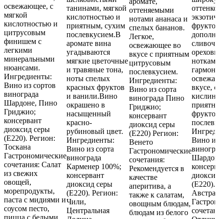
аромате,
освежающее, с
танинами, мягкой
оттенко
оттеняемыми
мягкой
кислотностью и
экзотич
нотами ананаса и
кислотностью и
приятным, сухим
фруктов
спелых бананов.
цитрусовым
послевкусием.В
дополн
Легкое,
финишем с
аромате вина
сливоч
освежающее во
легкими
угадываются
орехов
вкусе с приятным
минеральными
мягкие цветочные
нотками
цитрусовым
нюансами.
и травяные тона,
гармони
послевкусием.
Ингредиенты:
ноты спелых
освежа
Ингредиенты:
Вино из сортов
красных фруктов
вкусе, 
Вино из сорта
винограда
и ванили.Вино
кислинк
винограда Пино
Шардоне, Пино
окрашено в
приятн
Гриджио;
Гриджио;
насыщенный
фрукто
консервант
консервант
красно-
послевк
диоксид серы
диоксид серы
рубиновый цвет.
Ингред
(Е220) Регион:
(Е220). Регион:
Ингредиенты:
Вино из
Венето
Тоскана
Вино из сорта
виногра
Гастрономические
Гастрономические
винограда
Шардон
сочетания:
сочетания: Салат
Карменер 100%;
консерв
Рекомендуется в
из свежих
консервант
диоксид
качестве
овощей,
диоксид серы
(Е220). 
аперитива, а
морепродукты,
(Е220). Регион:
Австра
также к салатам,
паста с мидиями и
Чили,
Гастрон
овощным блюдам,
соусом песто,
Центральная
сочетан
блюдам из белого
пицца с белыми