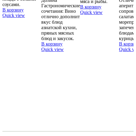
Долина
Отличн
мяса и рыбы.
соусами.
Гастрономические
аперити
В корзину
В корзину
сочетания: Вино
сопров
Quick view
Quick view
отлично дополнит
салатам
вкус блюд
морепро
азиатской кухни,
запечен
пряных мясных
блюдам 
блюд и закусок.
курицы
В корзину
В корзи
Quick view
Quick v