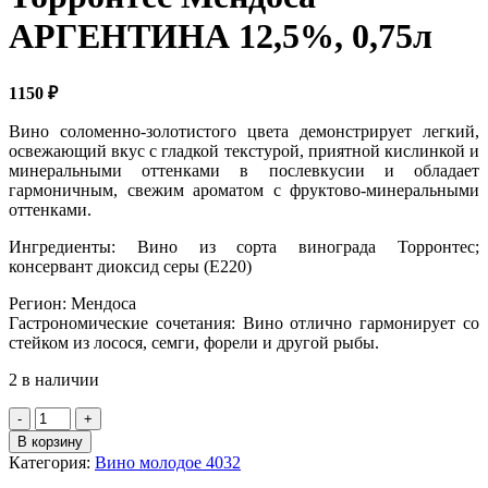
АРГЕНТИНА 12,5%, 0,75л
1150
₽
Вино соломенно-золотистого цвета демонстрирует легкий,
освежающий вкус с гладкой текстурой, приятной кислинкой и
минеральными оттенками в послевкусии и обладает
гармоничным, свежим ароматом с фруктово-минеральными
оттенками.
Ингредиенты: Вино из сорта винограда Торронтес;
консервант диоксид серы (Е220)
Регион: Мендоса
Гастрономические сочетания: Вино отлично гармонирует со
стейком из лосося, семги, форели и другой рыбы.
2 в наличии
Количество
товара
В корзину
Вино
Категория:
Вино молодое 4032
бел.п/