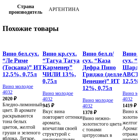
Страна
АРГЕНТИНА
производитель
Похожие товары
Вино бел.сух.
Вино кр.сух.
Вино бел.п/
Вино б
“Ле Риме
“Тагуа Тагуа
сух. “Каза
сух. 
(Тоскана)” ИТ
Карменер”
Дефра Пино
Шард
12,5%, 0,75л
ЧИЛИ 13%,
Гриджо (делле
АВСТ
0,75л
Венецие)” ИТ
12,5%,
Вино молодое
12%, 0,75л
4032
Вино молодое
Вино м
2020
₽
4032
4032
Вино молодое
Бледно-лимонный
945
₽
1419
₽
4032
цвет. В аромате
Вкус вина
Вино кр
1378
₽
раскрываются
повторяет оттенки
золотис
Вино нежно-
тона белых
аромата,
желтого
золотистого цвета
цветов, желтой
впечатляя своей
Аромат
с тонами
груши и зеленого
структурой с
отража
цитрусовых в
яблока. Легкое,
шелковистыми
широку