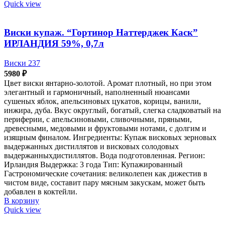
Quick view
Виски купаж. “Гортинор Наттерджек Каск”
ИРЛАНДИЯ 59%, 0,7л
Виски 237
5980
₽
Цвет виски янтарно-золотой. Аромат плотный, но при этом
элегантный и гармоничный, наполненный нюансами
сушеных яблок, апельсиновых цукатов, корицы, ванили,
инжира, дуба. Вкус округлый, богатый, слегка сладковатый на
периферии, с апельсиновыми, сливочными, пряными,
древесными, медовыми и фруктовыми нотами, с долгим и
изящным финалом. Ингредиенты: Купаж висковых зерновых
выдержанных дистиллятов и висковых солодовых
выдержанныхдистиллятов. Вода подготовленная. Регион:
Ирландия Выдержка: 3 года Тип: Купажированный
Гастрономические сочетания: великолепен как дижестив в
чистом виде, составит пару мясным закускам, может быть
добавлен в коктейли.
В корзину
Quick view