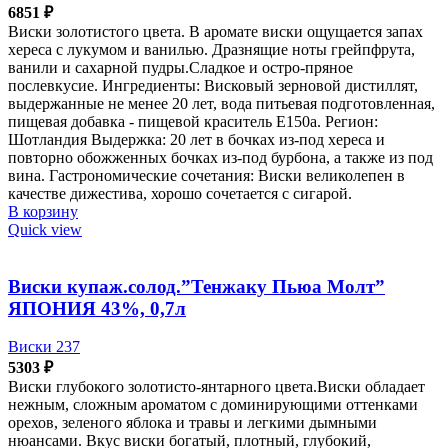
6851
₽
Виски золотистого цвета. В аромате виски ощущается запах
хереса с лукумом и ванилью. Дразнящие ноты грейпфрута,
ванили и сахарной пудры.Сладкое и остро-пряное
послевкусие. Ингредиенты: Висковый зерновой дистиллят,
выдержанные не менее 20 лет, вода питьевая подготовленная,
пищевая добавка - пищевой краситель Е150а. Регион:
Шотландия Выдержка: 20 лет в бочках из-под хереса и
повторно обожженных бочках из-под бурбона, а также из под
вина. Гастрономические сочетания: Виски великолепен в
качестве дижестива, хорошо сочетается с сигарой.
В корзину
Quick view
Виски купаж.солод.”Тенжаку Пьюа Молт”
ЯПОНИЯ 43%, 0,7л
Виски 237
5303
₽
Виски глубокого золотисто-янтарного цвета.Виски обладает
нежным, сложным ароматом с доминирующими оттенками
орехов, зеленого яблока и травы и легкими дымными
нюансами. Вкус виски богатый, плотный, глубокий,