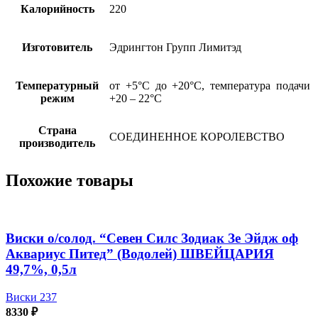
лет
Калорийность
220
Викинг
Онор"
п/
Изготовитель
Эдрингтон Групп Лимитэд
к
СК
40%,
Температурный
от +5°С до +20°С, температура подачи
0,7л
режим
+20 – 22°С
Страна
СОЕДИНЕННОЕ КОРОЛЕВСТВО
производитель
Похожие товары
Виски о/солод. “Севен Силс Зодиак Зе Эйдж оф
Аквариус Питед” (Водолей) ШВЕЙЦАРИЯ
49,7%, 0,5л
Виски 237
8330
₽