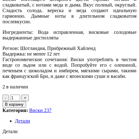
сладковатый, с нотами меда и дыма. Вкус полный, округлый.
Сладость солода, вереска и меда создают идеальную
гармонию. Дымные ноты в длительном сладковатом
послевкусии.
Ингредиенты: Вода исправленная, висковые солодовые
выдержанные дистилляты
Регион: Шотландия, Прибрежный Хайленд
Выдержка: не менее 12 лет
Гастрономические сочетания: Виски употреблять в чистом
виде со льдом или с водой. Попробуйте его с олениной,
печеньем с шоколадом и имбирем, мягкими сырами, такими
как французский Бри, и даже с японскими суши и васаби.
2 в наличии
Количество
товара
В корзину
Виски
Категория:
Виски 237
шотл.о/
солод.
Детали
"Хайланд
Парк
Детали
выд.12