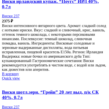
Виски ирландский купаж. “Поугс” ИРЛ 40%,
0,7л
Виски 237
2375
₽
Виски интенсивного янтарного цвета. Аромат: сладкий солод
с нотками ириски. Вкус: сладкий и сливочный, ирис, ваниль,
оттенок темного шоколада, с некоторыми персиковыми
нюансами. Послевкусие: темный шоколад, сливочная
помадка, ваниль. Ингредиенты: Висковые солодовые и
зерновые выдержанные дистилляты, вода питьевая
исправленная, пищевой краситель Е150а. Регион: Ирландия
Выдержка: новые бочки из американского дуба Тип:
купажированный Гастрономические сочетания: Виски
рекомендуется употреблять в чистом виде, с водой или льдом,
как дижестив или аперитив.
В корзину
Quick view
Виски шотл.зерн. “Грейн” 20 лет выд. п/к СК
40%, 0,7л
Виски 237