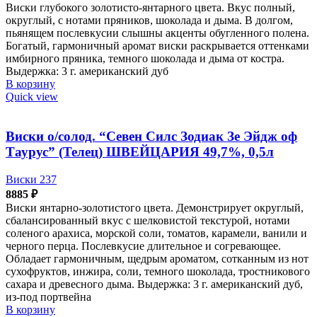
Виски глубокого золотисто-янтарного цвета. Вкус полный,
округлый, с нотами пряников, шоколада и дыма. В долгом,
пьянящем послевкусии слышны акценты обугленного полена.
Богатый, гармоничный аромат виски раскрывается оттенками
имбирного пряника, темного шоколада и дыма от костра.
Выдержка: 3 г. американский дуб
В корзину
Quick view
Виски о/солод. “Севен Силс Зодиак Зе Эйдж оф
Таурус” (Телец) ШВЕЙЦАРИЯ 49,7%, 0,5л
Виски 237
8885
₽
Виски янтарно-золотистого цвета. Демонстрирует округлый,
сбалансированный вкус с шелковистой текстурой, нотами
соленого арахиса, морской соли, томатов, карамели, ванили и
черного перца. Послевкусие длительное и согревающее.
Обладает гармоничным, щедрым ароматом, сотканным из нот
сухофруктов, инжира, соли, темного шоколада, тростникового
сахара и древесного дыма. Выдержка: 3 г. американский дуб,
из-под портвейна
В корзину