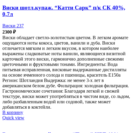
Виски шотл.купаж. “Катти Сарк” п/к СК 40%,
0,7л
Виски 237
2300
₽
Виски обладает светло-золотистым цветом. В легком аромате
ощущаются ноты кокоса, цветов, ванили и дуба. Виски
отличается мягким и легким вкусом, в котором наиболее
выражены сладковатые ноты ванили, являющиеся визитной
карточкой этого виски, гармонично дополненные свежими
цветочными и фруктовыми тонами. Ингредиенты: Вода
питьевая исправленная, висковые выдержанные дистилляты
на основе ячменного солода и пшеницы, краситель Е150а
Регион: Шотландия Выдержка: не менее 3-х лет в
американском белом дубе. Фильтрация: холодная фильтрация.
Гастрономические сочетания: Благодаря легкой и свежей
текстуре, виски может употребляться в чистом виде, со льдом,
либо разбавленным водой или содовой, также может
добавляться в коктейли.
В корзину
Quick view