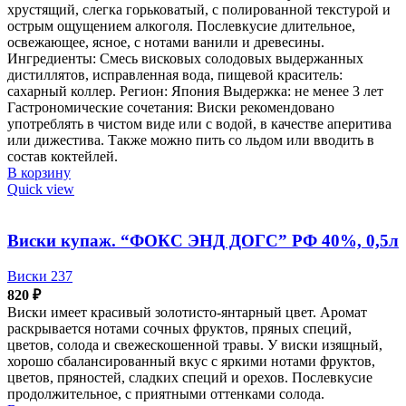
хрустящий, слегка горьковатый, с полированной текстурой и
острым ощущением алкоголя. Послевкусие длительное,
освежающее, ясное, с нотами ванили и древесины.
Ингредиенты: Смесь висковых солодовых выдержанных
дистиллятов, исправленная вода, пищевой краситель:
сахарный коллер. Регион: Япония Выдержка: не менее 3 лет
Гастрономические сочетания: Виски рекомендовано
употреблять в чистом виде или с водой, в качестве аперитива
или дижестива. Также можно пить со льдом или вводить в
состав коктейлей.
В корзину
Quick view
Виски купаж. “ФОКС ЭНД ДОГС” РФ 40%, 0,5л
Виски 237
820
₽
Виски имеет красивый золотисто-янтарный цвет. Аромат
раскрывается нотами сочных фруктов, пряных специй,
цветов, солода и свежескошенной травы. У виски изящный,
хорошо сбалансированный вкус с яркими нотами фруктов,
цветов, пряностей, сладких специй и орехов. Послевкусие
продолжительное, с приятными оттенками солода.