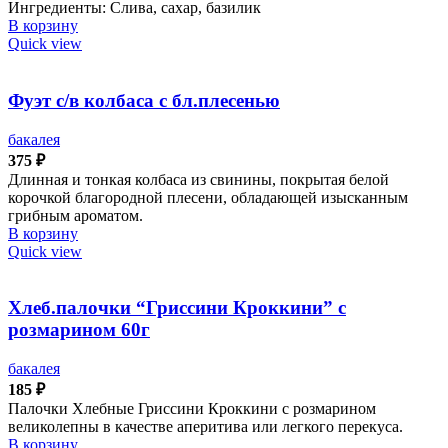
Ингредиенты: Слива, сахар, базилик
В корзину
Quick view
Фуэт с/в колбаса с бл.плесенью
бакалея
375
₽
Длинная и тонкая колбаса из свинины, покрытая белой
корочкой благородной плесени, обладающей изысканным
грибным ароматом.
В корзину
Quick view
Хлеб.палочки “Гриссини Кроккини” с
розмарином 60г
бакалея
185
₽
Палочки Хлебные Гриссини Кроккини с розмарином
великолепны в качестве аперитива или легкого перекуса.
В корзину