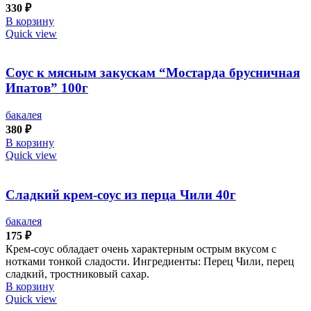
330
₽
В корзину
Quick view
Соус к мясным закускам “Мостарда брусничная
Ипатов” 100г
бакалея
380
₽
В корзину
Quick view
Сладкий крем-соус из перца Чили 40г
бакалея
175
₽
Крем-соус обладает очень характерным острым вкусом с
нотками тонкой сладости. Ингредиенты: Перец Чили, перец
сладкий, тростниковый сахар.
В корзину
Quick view