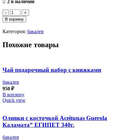
2 в наличии
Количество
товара
В корзину
Подарочный
набор
Категория:
бакалея
чая
на
Похожие товары
23
февраля
Чай подарочный набор с книжками
бакалея
950
₽
В корзину
Quick view
Оливки с косточкой Aceitunas Guerola
Каламата” ЕГИПЕТ 340г.
бакалея